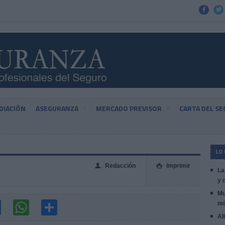


DIACIÓN
ASEGURANZA
MERCADO PREVISOR
CARTA DEL S
LO
Redacción
Imprimir
👤

La
y 
Mu
mi
Al