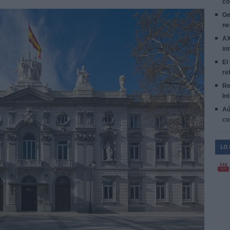
co
Ge
ne
AX
in
El
re
Re
In
Aú
co
LO