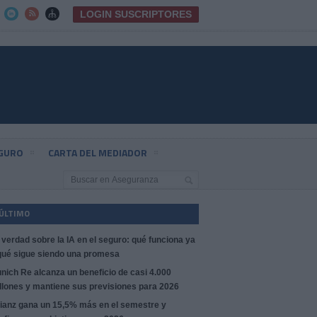
LOGIN SUSCRIPTORES



EGURO
CARTA DEL MEDIADOR
 ÚLTIMO
 verdad sobre la IA en el seguro: qué funciona ya
qué sigue siendo una promesa
nich Re alcanza un beneficio de casi 4.000
llones y mantiene sus previsiones para 2026
lianz gana un 15,5% más en el semestre y