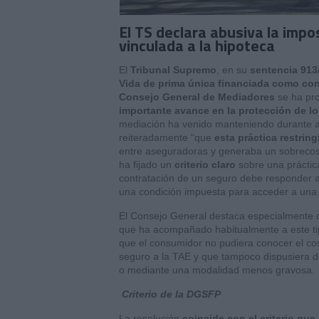
El TS declara abusiva la impo
vinculada a la hipoteca
El
Tribunal Supremo
, en su
sentencia 913
Vida de prima única financiada como con
Consejo General de Mediadores
se ha pro
importante avance en la protección de 
mediación ha venido manteniendo durante a
reiteradamente "que
esta práctica restring
entre aseguradoras y generaba un sobrecos
ha fijado un
criterio claro
sobre una práctic
contratación de un seguro debe responder al 
una condición impuesta para acceder a una 
El Consejo General destaca especialmente 
que ha acompañado habitualmente a este tip
que el consumidor no pudiera conocer el cost
seguro a la TAE y que tampoco dispusiera de
o mediante una modalidad menos gravosa.
Criterio de la DGSFP
La resolución
coincide con el criterio qu