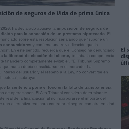
sición de seguros de Vida de prima única
/2026
, ha declarado abusiva la
imposición de seguros de
dición para la concesión de un préstamo hipotecario
.
El
nunciado sobre esta resolución señalando que "supone un
los consumidores
y confirma una reivindicación que la
El 
ños". En este sentido, recuerda que el Consejo ha denunciado
dis
ía la libertad de elección del cliente,
limitaba la competencia
últ
te financiero completamente evitable".
"El Tribunal Supremo
a que nunca debió consolidarse en el mercado. La
interés del usuario y el respeto a la Ley, no convertirse en
hipoteca", subrayan.
que
la sentencia pone el foco en la falta de transparencia
o de operaciones. El Alto Tribunal considera determinante
e real de la financiación al no incorporarse el importe del
 una alternativa real para contratar el seguro con otra entidad
e la Dirección General de Seguros y Fondos de Pensiones