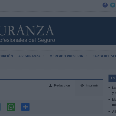


DIACIÓN
ASEGURANZA
MERCADO PREVISOR
CARTA DEL S
LO
Redacción
Imprimir
👤

La
y 
Mu
mi
Al