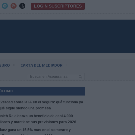
LOGIN SUSCRIPTORES



EGURO
CARTA DEL MEDIADOR
 ÚLTIMO
 verdad sobre la IA en el seguro: qué funciona ya
qué sigue siendo una promesa
nich Re alcanza un beneficio de casi 4.000
llones y mantiene sus previsiones para 2026
lianz gana un 15,5% más en el semestre y