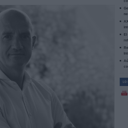
co
Ge
ne
AX
in
El
re
Re
In
Aú
co
LO