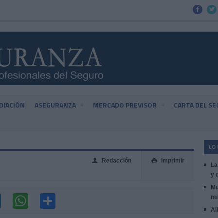


DIACIÓN
ASEGURANZA
MERCADO PREVISOR
CARTA DEL S
LO
Redacción
Imprimir
👤

La
y 
Mu
mi
Al