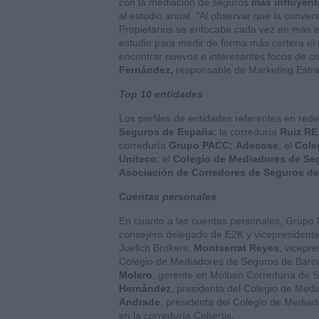
con la mediación de seguros
más influyent
al estudio anual. "Al observar que la conve
Propietarios se enfocaba cada vez en más e
estudio para medir de forma más certera el ni
encontrar nuevos e interesantes focos de c
Fernández,
responsable de Marketing Estra
Top 10 entidades
Los perfiles de entidades referentes en rede
Seguros de España
; la correduría
Ruiz RE
correduría
Grupo PACC;
Adecose
; el
Cole
Uniteco
; el
Colegio de Mediadores de Seg
Asociación de Corredores de Seguros de
Cuentas personales
En cuanto a las cuentas personales, Grupo M
consejero delegado de E2K y vicepresident
Juelich Brokers;
Montserrat Reyes
, vicepr
Colegio de Mediadores de Seguros de Barc
Molero
, gerente en Molben Correduría de 
Hernández
, presidenta del Colegio de Me
Andrade
, presidenta del Colegio de Media
en la correduría Cobertis.