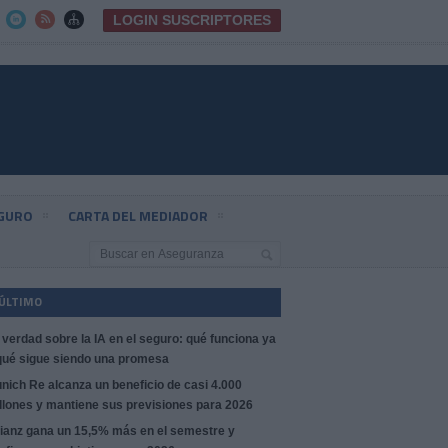
LOGIN SUSCRIPTORES



EGURO
CARTA DEL MEDIADOR
 ÚLTIMO
 verdad sobre la IA en el seguro: qué funciona ya
qué sigue siendo una promesa
nich Re alcanza un beneficio de casi 4.000
llones y mantiene sus previsiones para 2026
lianz gana un 15,5% más en el semestre y