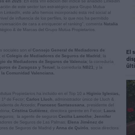
es en 2025
. En esta VIII edición del índice se añadido LinkedIn
rsación de este sector tan estratégico para Grupo Mutua
n LinkedIn, este año hemos incorporado esta red social al
vel de influencia de los perfiles, lo que nos ha permitido
onversación de cara a enriquecer el ranking", comenta
Natalia
tégico & de Marcas del Grupo Mutua Propietarios.
El 
s sociales son el
Consejo General de Mediadores de
; el
Colegio de Mediadores de Seguros de Madrid
; la
dis
gio de Mediadores de Seguros de Valencia
; la correduría
últ
uros de Zaragoza y Teruel
; la correduría
NB21
; y la
 la Comunidad Valenciana.
utua Propietarios ha incluido en el Top 10 a
Higinio Iglesias,
e 1º de Fecor;
Carlos Lluch
, administrador único de Lluch &
esidenta de Accedis;
Francesc Santasusana
, presidente del
elona;
Cristina Gutiérrez
, directora gerente en Fecor;
Laura
Seguros; la agente de seguros
Cecilia Lamothe
;
Jennifer
diadores de Seguros de Las Palmas;
Elena Jiménez de
dores de Seguros de Madrid y
Anna de Quirós
, socia directora