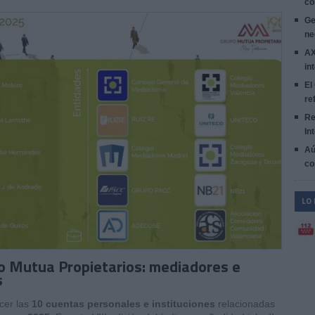
co
Ge
ne
AX
in
El
re
Re
In
Aú
co
LO
upo Mutua Propietarios: mediadores e
s
cer las
10 cuentas personales e instituciones
relacionadas