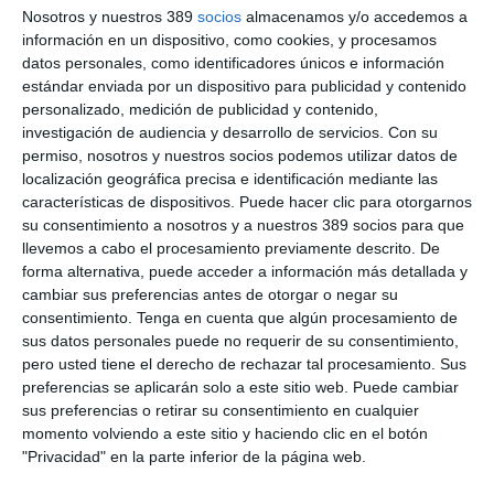
demostrado excelencia en su actividad en alguna de las
Nosotros y nuestros 389
socios
almacenamos y/o accedemos a
siguientes categorías:
Distribución de Seguros, Asegurador,
información en un dispositivo, como cookies, y procesamos
Progreso y Desarrollo del Seguro, Investigación
datos personales, como identificadores únicos e información
Aseguradora, Dirección
y
Empresa Gallega.
estándar enviada por un dispositivo para publicidad y contenido
personalizado, medición de publicidad y contenido,
La presentación de candidaturas permanecerá abierta hasta el
investigación de audiencia y desarrollo de servicios.
Con su
28 de febrero de 2025
y el jurado, presidido por undécimo año
permiso, nosotros y nuestros socios podemos utilizar datos de
consecutivo por
Pilar González de Frutos,
ex presidenta de
Unespa (2002-2023), se reunirá el 20 de marzo para deliberar
localización geográfica precisa e identificación mediante las
y emitir su fallo.
características de dispositivos. Puede hacer clic para otorgarnos
su consentimiento a nosotros y a nuestros 389 socios para que
La ceremonia de entrega se celebrará en Santiago de
llevemos a cabo el procesamiento previamente descrito. De
Compostela el martes 14 de mayo de 2025, coincidiendo con el
forma alternativa, puede acceder a información más detallada y
Día Mundial del Seguro.
cambiar sus preferencias antes de otorgar o negar su
Si quiere recibir diariamente y GRATIS noticias como
consentimiento.
Tenga en cuenta que algún procesamiento de
esta, pinche aquí
sus datos personales puede no requerir de su consentimiento,
pero usted tiene el derecho de rechazar tal procesamiento. Sus
preferencias se aplicarán solo a este sitio web. Puede cambiar
LO ÚLTIMO
sus preferencias o retirar su consentimiento en cualquier
momento volviendo a este sitio y haciendo clic en el botón
La verdad sobre la IA en el seguro: qué funciona ya y qué sigue
"Privacidad" en la parte inferior de la página web.
siendo una promesa