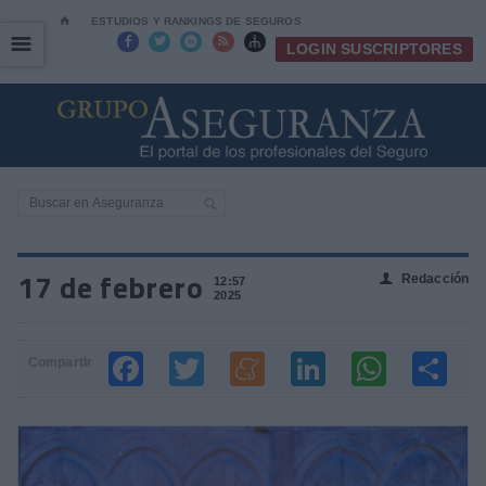
⌂
ESTUDIOS Y RANKINGS DE SEGUROS
☰
☰





LOGIN SUSCRIPTORES
17 de febrero
Redacción
👤
12:57
2025
Compartir