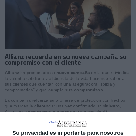
Allianz recuerda en su nueva campaña su
compromiso con el cliente
Allianz
ha presentado su
nueva campaña
en la que reivindica
la valentía cotidiana y el disfrute de la vida haciendo saber a
sus clientes que cuentan con una aseguradora "sólida y
comprometida" y que
cumple sus compromisos.
La compañía refuerza su promesa de protección con hechos
que marcan la diferencia: una vez confirmado un siniestro,
Allianz
se compromete a pagar en un plazo de 48
horas.
Este es solo un ejemplo de cómo la aseguradora
transforma su liderazgo en acciones tangibles que aportan
tranquilidad a sus clientes.
Su privacidad es importante para nosotros