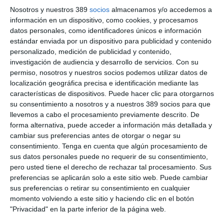
María Luisa de la Peña
, Chief Marketing Officer de Allianz,
Nosotros y nuestros 389
socios
almacenamos y/o accedemos a
destaca que "en Allianz trabajamos para que más personas se
información en un dispositivo, como cookies, y procesamos
atrevan a dar pasos valientes en su día a día. Porque sabemos
datos personales, como identificadores únicos e información
que la vida es mejor cuando se vive con confianza. Y esa
estándar enviada por un dispositivo para publicidad y contenido
confianza solo se puede construir sobre hechos. Somos la
personalizado, medición de publicidad y contenido,
aseguradora número uno en Europa y cumplimos con nuestros
investigación de audiencia y desarrollo de servicios.
Con su
compromisos, siempre"
permiso, nosotros y nuestros socios podemos utilizar datos de
La campaña ha sido creada en colaboración con las
localización geográfica precisa e identificación mediante las
agencias
VML y Mindshare
con el objetivo de consolidar a
características de dispositivos. Puede hacer clic para otorgarnos
Allianz como la aseguradora que da tranquilidad a sus clientes.
su consentimiento a nosotros y a nuestros 389 socios para que
llevemos a cabo el procesamiento previamente descrito. De
Si quiere recibir diariamente y GRATIS noticias como
forma alternativa, puede acceder a información más detallada y
esta, pinche aquí
cambiar sus preferencias antes de otorgar o negar su
consentimiento.
Tenga en cuenta que algún procesamiento de
sus datos personales puede no requerir de su consentimiento,
pero usted tiene el derecho de rechazar tal procesamiento. Sus
preferencias se aplicarán solo a este sitio web. Puede cambiar
sus preferencias o retirar su consentimiento en cualquier
LO ÚLTIMO
momento volviendo a este sitio y haciendo clic en el botón
"Privacidad" en la parte inferior de la página web.
Reale asegura la 72ª edición del Festival Internacional de Teatro
Clásico de Mérida