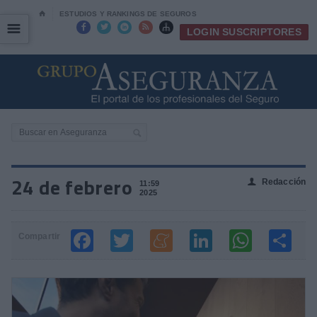
⌂
ESTUDIOS Y RANKINGS DE SEGUROS
☰
☰





LOGIN SUSCRIPTORES
24 de febrero
Redacción
👤
11:59
2025
Compartir