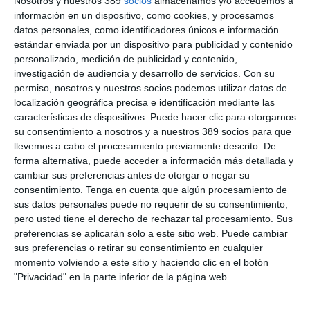
Nosotros y nuestros 389
socios
almacenamos y/o accedemos a
información en un dispositivo, como cookies, y procesamos
datos personales, como identificadores únicos e información
estándar enviada por un dispositivo para publicidad y contenido
personalizado, medición de publicidad y contenido,
investigación de audiencia y desarrollo de servicios.
Con su
permiso, nosotros y nuestros socios podemos utilizar datos de
A.M.A. sitúa su seguro de Automóvil como
localización geográfica precisa e identificación mediante las
el 2º mejor valorado del sector
características de dispositivos. Puede hacer clic para otorgarnos
su consentimiento a nosotros y a nuestros 389 socios para que
Los seguros de
Automóvil
de
A.M.A.
son los segundos mejor
llevemos a cabo el procesamiento previamente descrito. De
valorados del sector, según la última edición del
Índice Stiga
forma alternativa, puede acceder a información más detallada y
de Experiencia de Cliente
(ISCX). La compañía informa de
cambiar sus preferencias antes de otorgar o negar su
que de las 14 aseguradoras nacionales de Automóviles
consentimiento.
Tenga en cuenta que algún procesamiento de
analizadas en el estudio, ISCX otorga a A.M.A. el 2º mejor nivel
de compromiso de toda la muestra, con 34,69 puntos
sus datos personales puede no requerir de su consentimiento,
porcentuales sobre 100.
pero usted tiene el derecho de rechazar tal procesamiento. Sus
preferencias se aplicarán solo a este sitio web. Puede cambiar
sus preferencias o retirar su consentimiento en cualquier
momento volviendo a este sitio y haciendo clic en el botón
LO ÚLTIMO
"Privacidad" en la parte inferior de la página web.
Debate profesional: ¿el incendio de Madrid se considera hecho
de la circulación?