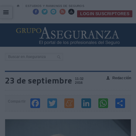
⌂
ESTUDIOS Y RANKINGS DE SEGUROS
☰
☰





LOGIN SUSCRIPTORES
23 de septiembre
Redacción
👤
11:32
2016
Compartir