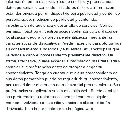
información en un dispositivo, como cookies, y procesamos
El objetivo de las reuniones ha sido conocer de primera mano
datos personales, como identificadores únicos e información
la actualidad de los profesionales que agrupan las
estándar enviada por un dispositivo para publicidad y contenido
corporaciones sanitarias de Asturias, además de las
personalizado, medición de publicidad y contenido,
necesidades de protección de sus colegiados, especialmente
investigación de audiencia y desarrollo de servicios.
Con su
en áreas como la incapacidad profesional o la planificación
permiso, nosotros y nuestros socios podemos utilizar datos de
financiera.
localización geográfica precisa e identificación mediante las
Si quiere recibir diariamente y GRATIS noticias como
características de dispositivos. Puede hacer clic para otorgarnos
esta, pinche aquí
su consentimiento a nosotros y a nuestros 389 socios para que
llevemos a cabo el procesamiento previamente descrito. De
forma alternativa, puede acceder a información más detallada y
cambiar sus preferencias antes de otorgar o negar su
consentimiento.
Tenga en cuenta que algún procesamiento de
LO ÚLTIMO
sus datos personales puede no requerir de su consentimiento,
pero usted tiene el derecho de rechazar tal procesamiento. Sus
Reale asegura la 72ª edición del Festival Internacional de Teatro
preferencias se aplicarán solo a este sitio web. Puede cambiar
Clásico de Mérida
sus preferencias o retirar su consentimiento en cualquier
Aún quedan reglamentos pendientes para completar la Ley
momento volviendo a este sitio y haciendo clic en el botón
5/2025 del seguro obligatorio
"Privacidad" en la parte inferior de la página web.
Swiss Re aumenta su beneficio neto un 9% hasta los 2.800
millones de dólares en el primer semestre
Avanza: "El seguro continúa canalizando el ahorro de las