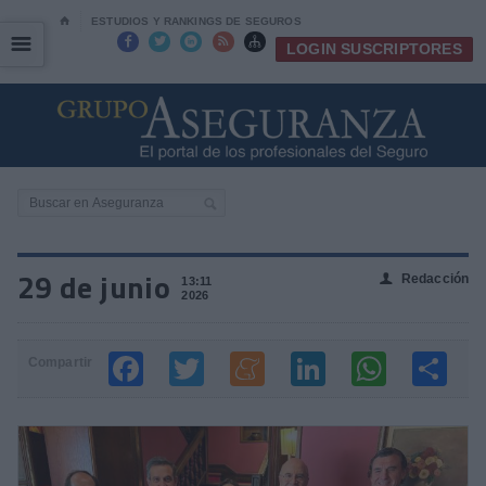
⌂
ESTUDIOS Y RANKINGS DE SEGUROS
☰
☰





LOGIN SUSCRIPTORES
29 de junio
Redacción
👤
13:11
2026
Compartir