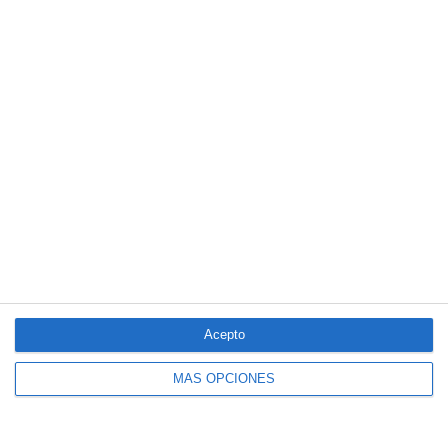
Clásico de Mérida
Aún quedan reglamentos pendientes para completar la Ley
5/2025 del seguro obligatorio
LO MÁS VISTO
Acepto
MÁS OPCIONES
El seguro español activa dispositivos