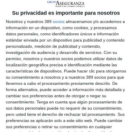
que tiene en cuenta 17.000 consultas legales realizadas el
pasado año y se ha realizado con motivo del próximo
Día
Mundial de los Derechos del Consumidor
.
Su privacidad es importante para nosotros
Nosotros y nuestros 389
socios
almacenamos y/o accedemos a
A las mencionadas les siguen otras como todo lo relacionado
con
propiedades
(16%), el
consumo
(9%) o el
ámbito laboral
información en un dispositivo, como cookies, y procesamos
(6%).
datos personales, como identificadores únicos e información
estándar enviada por un dispositivo para publicidad y contenido
Destaca onLygal que dentro de consumo, las principales
personalizado, medición de publicidad y contenido,
causas para reclamar tienen relación con pedidos y compras
investigación de audiencia y desarrollo de servicios.
Con su
online, cambios de tarifa e incidencias en la facturación de
permiso, nosotros y nuestros socios podemos utilizar datos de
servicios de telecomunicaciones y suministros. También
localización geográfica precisa e identificación mediante las
destaca retrasos, cancelaciones y pérdida de equipaje en
características de dispositivos. Puede hacer clic para otorgarnos
transportes, así como las relativas a servicios bancarios o
financieros.
su consentimiento a nosotros y a nuestros 389 socios para que
llevemos a cabo el procesamiento previamente descrito. De
Natàlia Mañas
, responsable del Centro de Asistencia Jurídica
forma alternativa, puede acceder a información más detallada y
de onLygal, expone que estos datos muestran que "aunque la
cambiar sus preferencias antes de otorgar o negar su
sociedad va tomando mayor conciencia de la importancia de
consentimiento.
Tenga en cuenta que algún procesamiento de
reclamar en defensa de sus intereses,
aún queda mucho por
sus datos personales puede no requerir de su consentimiento,
avanzar
". Menciona también la experta que en determinados
pero usted tiene el derecho de rechazar tal procesamiento. Sus
casos, "el asesoramiento de un abogado especializado en
protección al consumidor es la vía más adecuada para
preferencias se aplicarán solo a este sitio web. Puede cambiar
determinar la mejor forma de proceder con las opciones
sus preferencias o retirar su consentimiento en cualquier
legales disponibles y evitar muchas complicaciones".