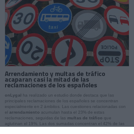
Arrendamiento y multas de tráfico
acaparan casi la mitad de las
reclamaciones de los españoles
onLygal
ha realizado un estudio donde destaca que las
principales reclamaciones de los españoles se concentran
especialmente en 2 ámbitos. Las cuestiones relacionadas con
el
arrendamiento
acumulan hasta el 23% de estas
reclamaciones, seguidas de las
multas de tráfico
que
aglutinan el 19%. Las dos sumadas concentran el 42% de las
reclamaciones del conjunto de la sociedad, según un análisis