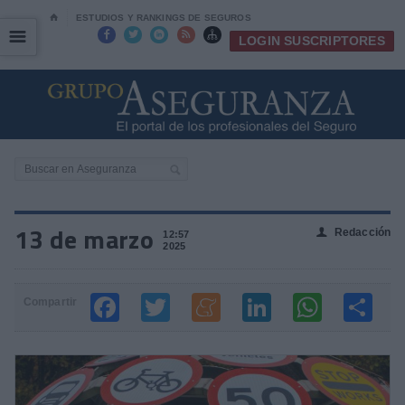
⌂
ESTUDIOS Y RANKINGS DE SEGUROS
☰
☰





LOGIN SUSCRIPTORES
13 de marzo
Redacción
👤
12:57
2025
Compartir