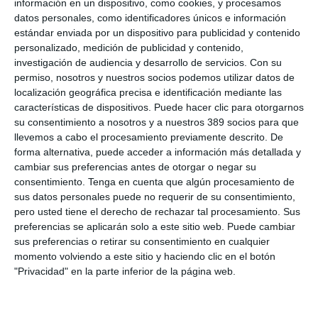
información en un dispositivo, como cookies, y procesamos
proyectar una "imagen coherente con los valores que definen a
datos personales, como identificadores únicos e información
la compañía: espíritu de ayuda, flexibilidad, orgullo de
estándar enviada por un dispositivo para publicidad y contenido
pertenencia, compromiso y responsabilidad". Indica que cuenta
personalizado, medición de publicidad y contenido,
con un look más visual, dinámico y accesible, con contenidos
investigación de audiencia y desarrollo de servicios.
Con su
reorganizados y una mejora significativa en la usabilidad.
permiso, nosotros y nuestros socios podemos utilizar datos de
Además, se han actualizado los recursos gráficos y visuales
para transmitir una imagen más actual y consistente con el
localización geográfica precisa e identificación mediante las
posicionamiento de Asitur.
características de dispositivos. Puede hacer clic para otorgarnos
su consentimiento a nosotros y a nuestros 389 socios para que
Si quiere recibir diariamente y GRATIS noticias como esta,
llevemos a cabo el procesamiento previamente descrito. De
pinche aquí.
forma alternativa, puede acceder a información más detallada y
cambiar sus preferencias antes de otorgar o negar su
consentimiento.
Tenga en cuenta que algún procesamiento de
LO ÚLTIMO
sus datos personales puede no requerir de su consentimiento,
pero usted tiene el derecho de rechazar tal procesamiento. Sus
Reale asegura la 72ª edición del Festival Internacional de Teatro
preferencias se aplicarán solo a este sitio web. Puede cambiar
Clásico de Mérida
sus preferencias o retirar su consentimiento en cualquier
Aún quedan reglamentos pendientes para completar la Ley
momento volviendo a este sitio y haciendo clic en el botón
5/2025 del seguro obligatorio
"Privacidad" en la parte inferior de la página web.
Swiss Re aumenta su beneficio neto un 9% hasta los 2.800
millones de dólares en el primer semestre
Avanza: "El seguro continúa canalizando el ahorro de las