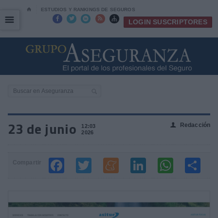
⌂
ESTUDIOS Y RANKINGS DE SEGUROS
☰
☰





LOGIN SUSCRIPTORES
23 de junio
Redacción
👤
12:03
2026
Compartir