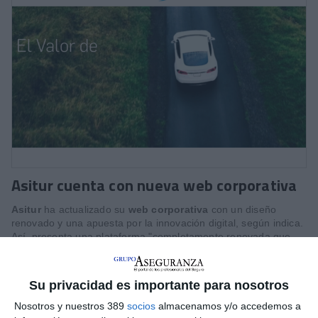
Asitur cuenta con nueva web corporativa
Asitur
ha actualizado su
web corporativa
con un diseño
renovado y una apuesta por la innovación digital, según indica.
Así, presenta una plataforma "completamente renovada que
refuerza su posicionamiento como compañía líder en servicios
de asistencia para el sector asegurador y que refleja su firme
apuesta por la digitalización, la innovación y la mejora continua
Su privacidad es importante para nosotros
de la experiencia de usuario".
Nosotros y nuestros 389
socios
almacenamos y/o accedemos a
Destaca que estos cambios responder a la necesidad de