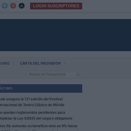
LOGIN SUSCRIPTORES



EGURO
CARTA DEL MEDIADOR
 ÚLTIMO
ale asegura la 72ª edición del Festival
ternacional de Teatro Clásico de Mérida
n quedan reglamentos pendientes para
mpletar la Ley 5/2025 del seguro obligatorio
iss Re aumenta su beneficio neto un 9% hasta