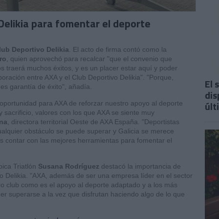
Delikia para fomentar el deporte
lub Deportivo Delikia
. El acto de firma contó como la
ro
, quien aprovechó para recalcar "que el convenio que
s traerá muchos éxitos, y es un placer estar aquí y poder
boración entre AXA y el Club Deportivo Delikia". "Porque,
El 
es garantía de éxito", añadía.
dis
últ
 oportunidad para AXA de reforzar nuestro apoyo al deporte
 sacrificio, valores con los que AXA se siente muy
una
, directora territorial Oeste de AXA España. "Deportistas
quier obstáculo se puede superar y Galicia se merece
ñas contar con las mejores herramientas para fomentar el
ica Triatlón
Susana Rodríguez
destacó la importancia de
vo Delikia. "AXA, además de ser una empresa líder en el sector
ro club como es el apoyo al deporte adaptado y a los más
er superarse a la vez que disfrutan haciendo algo de lo que