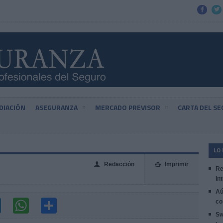


DIACIÓN
ASEGURANZA
MERCADO PREVISOR
CARTA DEL S
LO
Redacción
Imprimir
👤

Re
In
Aú
co
Sw