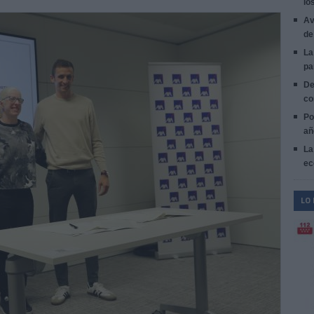
lo
Av
de
La
pa
De
co
Po
añ
La
ec
LO