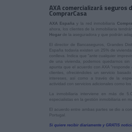
AXA comercializará seguros de
ComprarCasa
AXA España
y la red inmobiliaria
Compra
ahora, los clientes de la inmobiliaria tendr
Hogar
de la aseguradora y que podrán adapt
El director de Bancaseguros, Grandes Dist
España todavía existen un 25% de viviendas
conlleva. Indica que "ante cualquier impre
de una vivienda, podemos quedarnos sin 
apunta que el acuerdo con AXA "responde a
clientes, ofreciéndoles un servicio basad
intereses, así como a través de la espe
actividad con servicios adicionales como los
La inmobiliaria interviene en más de 
especialistas en la gestión inmobiliaria en m
El acuerdo entre ambas partes se dio a c
Portugal.
Si quiere recibir diariamente y GRATIS notic