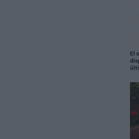
El 
dis
últ