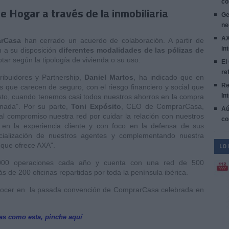
co
 Hogar a través de la inmobiliaria
Ge
ne
AX
rCasa
han cerrado un acuerdo de colaboración. A partir de
in
án a su disposición
diferentes modalidades de las pólizas de
ar según la tipología de vivienda o su uso.
El
re
ribuidores y Partnership,
Daniel Martos
, ha indicado que en
Re
 que carecen de seguro, con el riesgo financiero y social que
In
visto, cuando tenemos casi todos nuestros ahorros en la compra
nada". Por su parte,
Toni Expósito
, CEO de ComprarCasa,
Aú
l compromiso nuestra red por cuidar la relación con nuestros
co
o en la experiencia cliente y con foco en la defensa de sus
cialización de nuestros agentes y complementando nuestra
 que ofrece AXA".
LO
5.000 operaciones cada año y cuenta con una red de 500
ás de 200 oficinas repartidas por toda la península ibérica.
onocer en la pasada convención de ComprarCasa celebrada en
ias como esta, pinche aquí