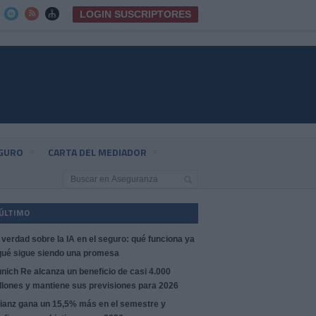
LOGIN SUSCRIPTORES



EGURO
CARTA DEL MEDIADOR
 ÚLTIMO
 verdad sobre la IA en el seguro: qué funciona ya
qué sigue siendo una promesa
nich Re alcanza un beneficio de casi 4.000
llones y mantiene sus previsiones para 2026
lianz gana un 15,5% más en el semestre y