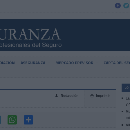


DIACIÓN
ASEGURANZA
MERCADO PREVISOR
CARTA DEL S
LO
Redacción
Imprimir
👤

La
y 
Mu
mi
Al