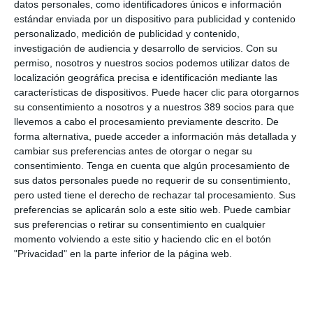
datos personales, como identificadores únicos e información
para poner a su disposición seguros adaptados a su estilo de
vida, fáciles de entender, sin letra pequeña y con procesos muy
estándar enviada por un dispositivo para publicidad y contenido
sencillos de contratación".
personalizado, medición de publicidad y contenido,
investigación de audiencia y desarrollo de servicios.
Con su
Bajo este acuerdo, además de la especialización en seguros
permiso, nosotros y nuestros socios podemos utilizar datos de
para la protección de estilos de vida, se contempla también la
localización geográfica precisa e identificación mediante las
comercialización de seguros de Auto, Hogar y Salud, entre
características de dispositivos. Puede hacer clic para otorgarnos
otros.
su consentimiento a nosotros y a nuestros 389 socios para que
llevemos a cabo el procesamiento previamente descrito. De
forma alternativa, puede acceder a información más detallada y
LO ÚLTIMO
cambiar sus preferencias antes de otorgar o negar su
consentimiento.
Tenga en cuenta que algún procesamiento de
La verdad sobre la IA en el seguro: qué funciona ya y qué sigue
sus datos personales puede no requerir de su consentimiento,
siendo una promesa
pero usted tiene el derecho de rechazar tal procesamiento. Sus
Munich Re alcanza un beneficio de casi 4.000 millones y
preferencias se aplicarán solo a este sitio web. Puede cambiar
mantiene sus previsiones para 2026
sus preferencias o retirar su consentimiento en cualquier
Allianz gana un 15,5% más en el semestre y confirma sus
momento volviendo a este sitio y haciendo clic en el botón
objetivos para 2026
"Privacidad" en la parte inferior de la página web.
Generali dispara un 51,4% el beneficio operativo del negocio de
No Vida en España en el semestre
AXA XL adquiere S-RM, consultora especializada en inteligencia
corporativa y ciberseguridad