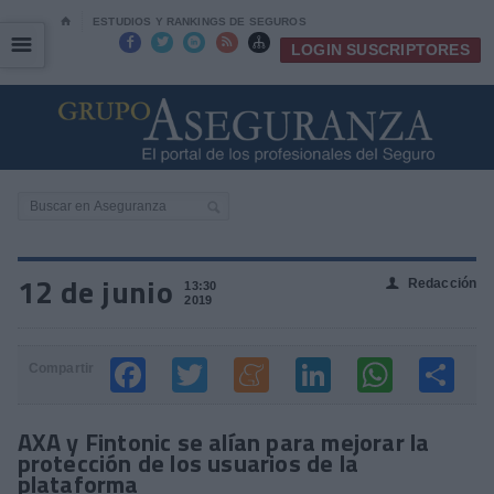
⌂
ESTUDIOS Y RANKINGS DE SEGUROS
☰
☰





LOGIN SUSCRIPTORES
12 de junio
Redacción
👤
13:30
2019
Compartir
AXA y Fintonic se alían para mejorar la
protección de los usuarios de la
plataforma