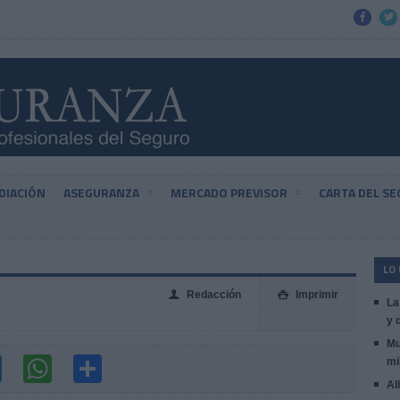


DIACIÓN
ASEGURANZA
MERCADO PREVISOR
CARTA DEL S
LO
Redacción
Imprimir
👤

La
y 
Mu
mi
Al