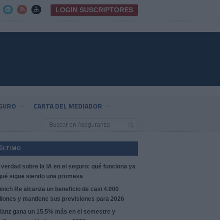
LOGIN SUSCRIPTORES



EGURO
CARTA DEL MEDIADOR
 ÚLTIMO
 verdad sobre la IA en el seguro: qué funciona ya
qué sigue siendo una promesa
nich Re alcanza un beneficio de casi 4.000
llones y mantiene sus previsiones para 2026
lianz gana un 15,5% más en el semestre y