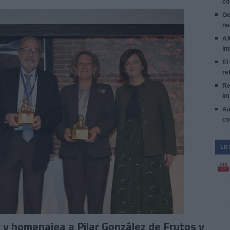
co
Ge
ne
AX
in
El
re
Re
In
Aú
co
LO
y homenajea a Pilar González de Frutos y