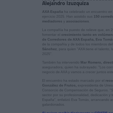
Alejandro Izuzquiza
AXA España
ha celebrado un encuentro en 
ejercicio 2025. Han asistido sus
150 corred
mediadores
y
asociaciones
.
La compañía ha puesto de relieve que, en 
fomentar el
crecimiento tanto en volúmen
de Corredores de AXA España, Eva Tomá
de la compañía y de todos los miembros del 
Sánchez
, para quien "AXA tiene el talento, 
2025".
También ha intervenido
Mar Romero, direct
aseguradora, quien ha subrayado: "Los corr
negocio de AXA y vamos a crecer juntos este 
El encuentro ha estado marcado por el
rec
González de Frutos,
expresidenta de Unes
Consorcio de Compensación de Seguros. "So
sector por su profesionalidad, dedicación y 
España", enfatizó Eva Tomás, arrancando as
galardonados.