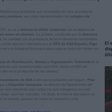
Madrid para presentar sus novedades de cara al presente
ores premium
, así como representantes de
colegios de
2025, se va a
reforzar la oferta comercial
con el objetivo de
es como en clientes
. La jornada, conducida por la
directora
s
, ha contado con la presencia de los 6 directores territoriales
El 
comité ejecutivo liderados por la
CEO de AXA España, Olga
dis
la red y la fortaleza financiera para superar todos los límites en
últ
ora de Distribución, Ventas y Organización Territorial
de la
edores sois fundamentales para AXA, tenéis el 40% del
año en la protección de los clientes".
onocimiento de AXA
a dos personalidades del seguro:
Pilar
pa; y
Alejandro Izuzquiza
, ex director de Operaciones del
n dos referentes para todos los que trabajamos en este
trabajo, que han marcado, sin duda, la historia del seguro en
í un sentido aplauso de todos los presentes a los