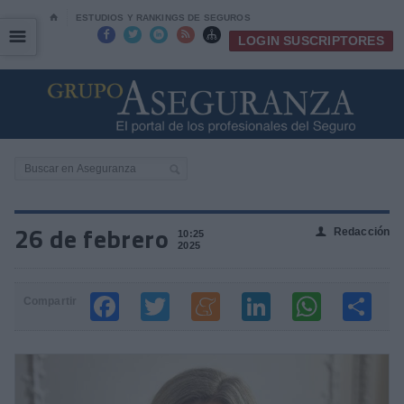
⌂
ESTUDIOS Y RANKINGS DE SEGUROS
☰
☰





LOGIN SUSCRIPTORES
26 de febrero
Redacción
👤
10:25
2025
Compartir