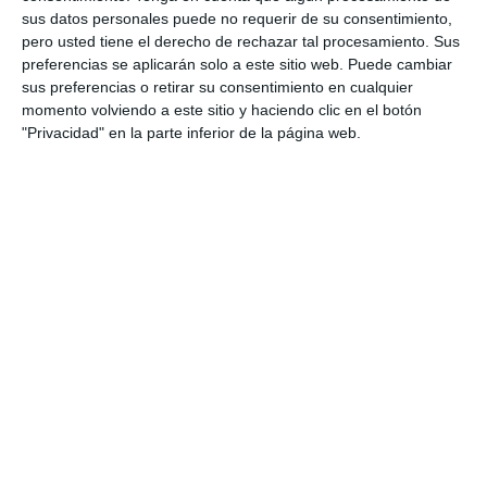
los
asegurados. El nombramiento de Sara pone de manifiesto
sus datos personales puede no requerir de su consentimiento,
nuestra
intención de aumentar nuestra presencia en el
pero usted tiene el derecho de rechazar tal procesamiento. Sus
mercado europeo, y su
reputación y experiencia la sitúan en
preferencias se aplicarán solo a este sitio web. Puede cambiar
una posición perfecta para
impulsar la creación de nuestro
sus preferencias o retirar su consentimiento en cualquier
equipo en toda Europa", ha afirmado
Richard Montminy,
momento volviendo a este sitio y haciendo clic en el botón
director global de Property.
"Privacidad" en la parte inferior de la página web.
Por su parte,
Fred Kleiterp, director general para Europa,
ha
señalado:
"Estoy encantado de añadir esta nueva línea de
Property a nuestra creciente
lista de soluciones especializadas,
que atenderán mejor las necesidades de nuestros corredores y
clientes".
Si quiere recibir diariamente y GRATIS noticias como esta,
pinche aquí.
ARTÍCULOS RELACIONADOS
Beazley amplía sus líneas de negocio en el mercado español
LO ÚLTIMO