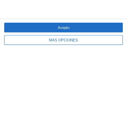
Acepto
MÁS OPCIONES
El seguro español activa dispositivos
especiales ante los últimos incendios
forestales