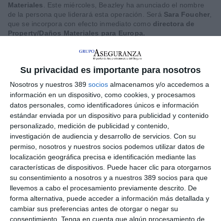
Materiales
. Este miércoles, Beazley ha anunciado el nombre
de la persona que liderará esta operación. Será
Sara Foucher
,
que se incorpora con efecto inmediato como
directora de
Property/Daños Materiales para Europa.
Con sede en París, Foucher encabezará el desarrollo de esta
nueva línea de negocio para Beazley y, al tiempo, tiene el
cometido de ampliar el equipo en toda la región. Reportará a
Su privacidad es importante para nosotros
Richard Montminy, director de Riesgos Patrimoniales del
Nosotros y nuestros 389
socios
almacenamos y/o accedemos a
Grupo. En una
primera fase
, Beazley pondrá el
foco en
información en un dispositivo, como cookies, y procesamos
Francia, Alemania y España.
datos personales, como identificadores únicos e información
Sara Foucher cuenta con tres décadas de experiencia en el
estándar enviada por un dispositivo para publicidad y contenido
sector.
Procede de Generali,
donde era directora de
personalizado, medición de publicidad y contenido,
suscripción de GC&C en Francia. Anteriormente, desempeñó
investigación de audiencia y desarrollo de servicios.
Con su
funciones de responsabilidad en RSA, siendo directora de
permiso, nosotros y nuestros socios podemos utilizar datos de
suscripción de seguros Property para Francia y Bélgica, y en
localización geográfica precisa e identificación mediante las
Swiss Re Corporate Solutions, como directora de Daños
características de dispositivos. Puede hacer clic para otorgarnos
Materiales para Francia.
su consentimiento a nosotros y a nuestros 389 socios para que
"Las empresas de toda Europa necesitan acceder a soluciones
llevemos a cabo el procesamiento previamente descrito. De
especialistas de seguros de daños, ya que los riesgos
forma alternativa, puede acceder a información más detallada y
climáticos y el aumento del valor de los
activos están
cambiar sus preferencias antes de otorgar o negar su
transformando los riesgos a los que están expuestos
consentimiento.
Tenga en cuenta que algún procesamiento de