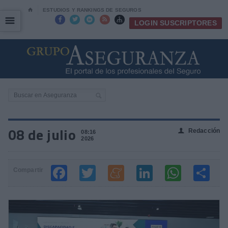
⌂
ESTUDIOS Y RANKINGS DE SEGUROS
☰
☰





LOGIN SUSCRIPTORES
08 de julio
Redacción
👤
08:16
2026
Compartir