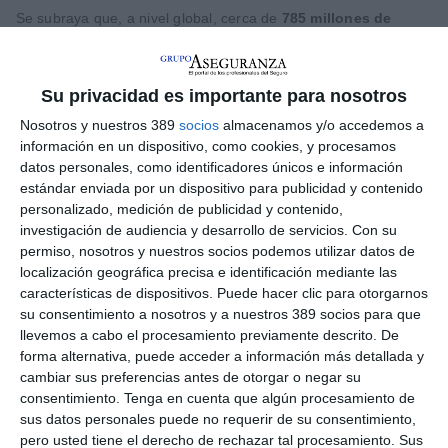
Se subraya que, a nivel global, cerca de
785 millones de
personas con discapacidad se encuentran en edad de
trabajar
, lo que representa aproximadamente el 10% de la
población mundial. Sin embargo, el acceso al empleo sigue
Su privacidad es importante para nosotros
siendo significativamente inferior al del resto de la población.
En nuestro país, la tasa de empleo de las personas con
Nosotros y nuestros 389
socios
almacenamos y/o accedemos a
discapacidad se sitúa en el 28,9% frente al 69,7% de las
información en un dispositivo, como cookies, y procesamos
personas sin discapacidad, según el INE, reflejando una brecha
datos personales, como identificadores únicos e información
estructural que se mantiene en el tiempo, a pesar de los
estándar enviada por un dispositivo para publicidad y contenido
avances normativos impulsados en los últimos años para
favorecer su contratación e inclusión laboral, dictan los
personalizado, medición de publicidad y contenido,
investigadores.
investigación de audiencia y desarrollo de servicios.
Con su
permiso, nosotros y nuestros socios podemos utilizar datos de
El informe refleja que esta desigualdad que se apunta no solo
localización geográfica precisa e identificación mediante las
tiene un elevado coste social, sino también económico. Según
características de dispositivos. Puede hacer clic para otorgarnos
el
Banco Mundial
, la exclusión de las personas con
su consentimiento a nosotros y a nuestros 389 socios para que
discapacidad del mercado laboral puede traducirse en pérdidas
llevemos a cabo el procesamiento previamente descrito. De
equivalentes al 3-7% del PIB, como consecuencia del
forma alternativa, puede acceder a información más detallada y
desaprovechamiento del talento, la menor productividad
agregada y el incremento del gasto en prestaciones sociales.
cambiar sus preferencias antes de otorgar o negar su
consentimiento.
Tenga en cuenta que algún procesamiento de
Durante la presentación se señaló que las empresas tienen la
sus datos personales puede no requerir de su consentimiento,
oportunidad y responsabilidad de crear entornos donde todas
pero usted tiene el derecho de rechazar tal procesamiento. Sus
las personas se sientan aceptadas, valoradas y parte de un