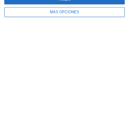
MÁS OPCIONES
El seguro español activa dispositivos
especiales ante los últimos incendios
forestales