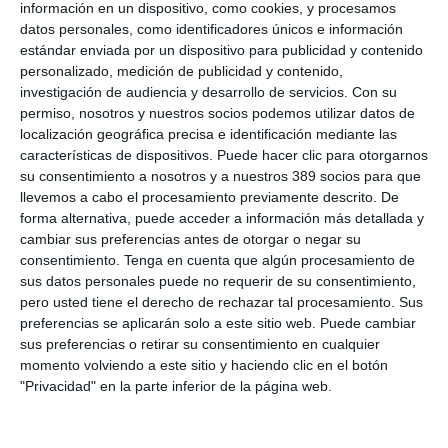
información en un dispositivo, como cookies, y procesamos
y apoyo a la internacionalización.
datos personales, como identificadores únicos e información
SIL Barcelona se ha consolidado como uno de los principales
estándar enviada por un dispositivo para publicidad y contenido
puntos de encuentro internacionales para la logística y supply
personalizado, medición de publicidad y contenido,
chain. En la edición de 2025, reunió a más de 15.000 visitantes
investigación de audiencia y desarrollo de servicios.
Con su
y 650 empresas participantes, con representación de más de
permiso, nosotros y nuestros socios podemos utilizar datos de
80 países.
localización geográfica precisa e identificación mediante las
Según datos del Ministerio de Transportes y Movilidad
características de dispositivos. Puede hacer clic para otorgarnos
Sostenible, el sector logístico y del transporte representa
su consentimiento a nosotros y a nuestros 389 socios para que
aproximadamente el 10% del PIB nacional y genera más de un
llevemos a cabo el procesamiento previamente descrito. De
millón de empleos directos e indirectos en España.
forma alternativa, puede acceder a información más detallada y
cambiar sus preferencias antes de otorgar o negar su
Si quiere recibir diariamente y GRATIS noticias como esta,
consentimiento.
Tenga en cuenta que algún procesamiento de
pinche aquí.
sus datos personales puede no requerir de su consentimiento,
pero usted tiene el derecho de rechazar tal procesamiento. Sus
preferencias se aplicarán solo a este sitio web. Puede cambiar
LO ÚLTIMO
sus preferencias o retirar su consentimiento en cualquier
momento volviendo a este sitio y haciendo clic en el botón
Avanza: "El seguro continúa canalizando el ahorro de las
"Privacidad" en la parte inferior de la página web.
familias"
La movilidad internacional plantea nuevos retos para el seguro
de Decesos