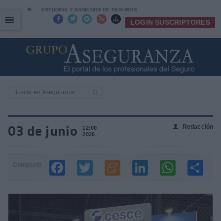
⌂
ESTUDIOS Y RANKINGS DE SEGUROS
☰
☰





LOGIN SUSCRIPTORES
03 de junio
Redacción
👤
12:00
2026
Compartir