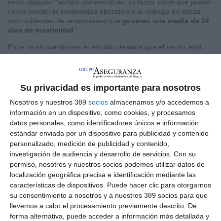
estos ataques "se han convertido en un factor clave que puede
comprometer la continuidad operativa y la entrega de obras,
con incidentes de ransomware que
generan una media de 24
días de inactividad
".
Entre otras cuestiones, el estudio destaca que el sector está
incorporando de forma acelerada tecnologías como el Building
Information Modelling (BIM), la inteligencia artificial o los
dispositivos conectados (IoT), mejorando la coordinación y la
eficiencia. Sin embargo, esta evolución
también amplía la
Su privacidad es importante para nosotros
superficie de ataque y genera nuevas vulnerabilidades
,
Nosotros y nuestros 389
socios
almacenamos y/o accedemos a
especialmente en entornos donde confluyen múltiples
sistemas, proveedores y plataformas digitales.
información en un dispositivo, como cookies, y procesamos
datos personales, como identificadores únicos e información
El análisis muestra que el 79% de los expertos considera el
estándar enviada por un dispositivo para publicidad y contenido
ransomware como la amenaza más crítica para las empresas
personalizado, medición de publicidad y contenido,
de construcción, por su capacidad para paralizar operaciones,
investigación de audiencia y desarrollo de servicios.
Con su
bloquear sistemas clave y generar presión económica
permiso, nosotros y nuestros socios podemos utilizar datos de
inmediata. Además, el 77% de las compañías empieza a sufrir
localización geográfica precisa e identificación mediante las
graves problemas tras cinco días sin acceso a la
características de dispositivos. Puede hacer clic para otorgarnos
documentación de sus proyectos, lo que evidencia su
dependencia de los entornos digitales.
su consentimiento a nosotros y a nuestros 389 socios para que
llevemos a cabo el procesamiento previamente descrito. De
Incide la aseguradora que en España, este escenario se
forma alternativa, puede acceder a información más detallada y
produce en un contexto regulatorio cada vez más exigente. La