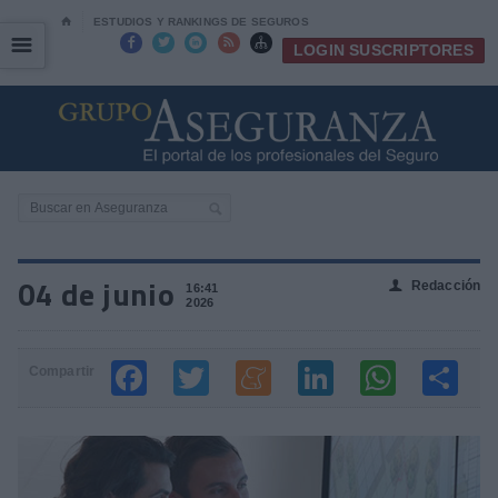
⌂
ESTUDIOS Y RANKINGS DE SEGUROS
☰
☰





LOGIN SUSCRIPTORES
04 de junio
Redacción
👤
16:41
2026
Compartir