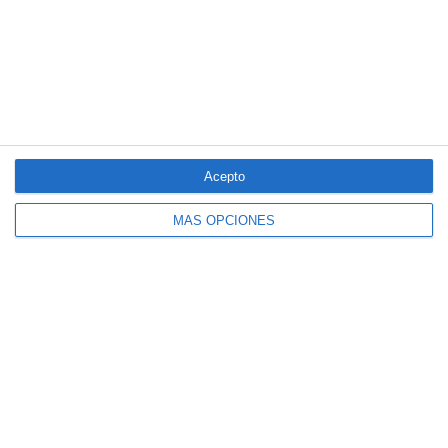
en beneficio…y la principal amenaza
La mayoría del seguro español cree que la economía no variará
en el segundo semestre
LO MÁS VISTO
Acepto
MÁS OPCIONES
El seguro español activa dispositivos