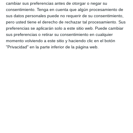
cambiar sus preferencias antes de otorgar o negar su
entrada en vigor de marcos como la directiva NIS2 está
consentimiento.
Tenga en cuenta que algún procesamiento de
elevando las expectativas sobre la gestión del riesgo, obligando
sus datos personales puede no requerir de su consentimiento,
a las empresas a demostrar su capacidad para mantener la
pero usted tiene el derecho de rechazar tal procesamiento. Sus
actividad en situaciones de crisis. Esto está convirtiendo la
resiliencia cibernética en un factor clave tanto en la relación
preferencias se aplicarán solo a este sitio web. Puede cambiar
con clientes como en el acceso a determinados proyectos,
sus preferencias o retirar su consentimiento en cualquier
especialmente en infraestructuras críticas.
momento volviendo a este sitio y haciendo clic en el botón
"Privacidad" en la parte inferior de la página web.
Natalio García
, Head of Construction de QBE Iberia, indica que
"los proyectos de construcción ya operan bajo una gran presión
de plazos y costes". Así, cuando "un incidente ciber paraliza la
obra o dificulta la coordinación entre equipos, las
consecuencias se traducen rápidamente en retrasos, conflictos
contractuales y sobrecostes".
Recomendaciones
QBE considera necesario
integrar el riesgo cibernético en la
planificación de los proyectos desde sus fases iniciales,
al mismo nivel que otros riesgos críticos
. Esto implica
reforzar la gobernanza, mejorar la visibilidad sobre la cadena
de suministro, garantizar una adecuada segmentación de
sistemas y contar con planes de respuesta previamente
testados, asegura.