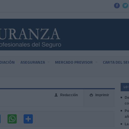


DIACIÓN
ASEGURANZA
MERCADO PREVISOR
CARTA DEL S
LO
Redacción
Imprimir
👤

De
co
Po
añ
La