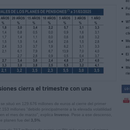
ec
Fu
im
WT
ac
cl
Me
as
El
be
Me
ri
iones cierra el trimestre con una
LO
se situó en 129.676 millones de euros al cierre del primer
2.153 millones "debido principalmente a la elevada volatilidad
en el mes de marzo", explica
Inverco
. Pese a ese descenso,
de planes fue del
3,5%
.