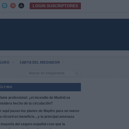
LOGIN SUSCRIPTORES



EGURO
CARTA DEL MEDIADOR
 ÚLTIMO
bate profesional: ¿el incendio de Madrid se
nsidera hecho de la circulación?
r aquí pasan los planes de Mapfre para un nuevo
o récord en beneficio…y la principal amenaza
 mayoría del seguro español cree que la