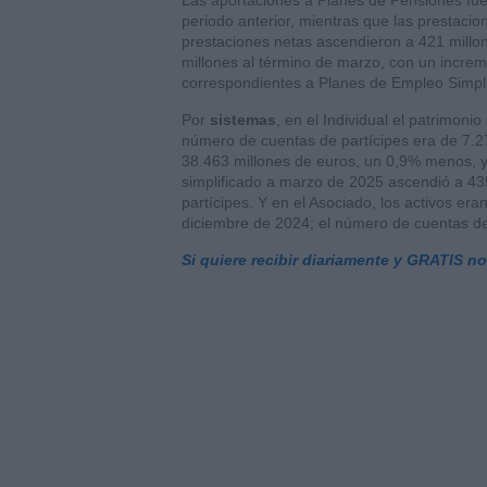
Las aportaciones a Planes de Pensiones fu
periodo anterior, mientras que las prestacion
prestaciones netas ascendieron a 421 millo
millones al término de marzo, con un increm
correspondientes a Planes de Empleo Simpl
Por
sistemas
, en el Individual el patrimoni
número de cuentas de partícipes era de 7.2
38.463 millones de euros, un 0,9% menos, y
simplificado a marzo de 2025 ascendió a 43
partícipes. Y en el Asociado, los activos er
diciembre de 2024; el número de cuentas de
Si quiere recibir diariamente y GRATIS n