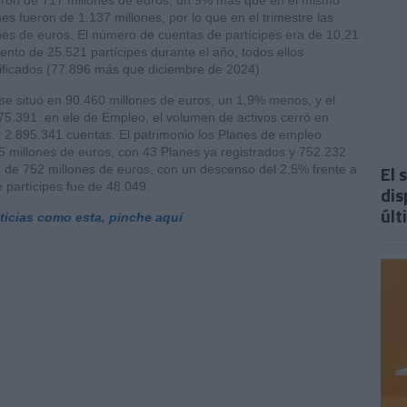
eron de 717 millones de euros, un 9% más que en el mismo
es fueron de 1.137 millones, por lo que en el trimestre las
nes de euros. El número de cuentas de partícipes era de 10,21
ento de 25.521 partícipes durante el año, todos ellos
ificados (77.896 más que diciembre de 2024).
o se situó en 90.460 millones de euros, un 1,9% menos, y el
75.391. en ele de Empleo, el volumen de activos cerró en
 2.895.341 cuentas. El patrimonio los Planes de empleo
5 millones de euros, con 43 Planes ya registrados y 752.232
El 
an de 752 millones de euros, con un descenso del 2,5% frente a
 partícipes fue de 48.049.
dis
últ
oticias como esta, pinche aquí