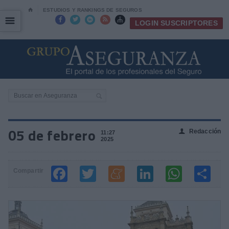
⌂
ESTUDIOS Y RANKINGS DE SEGUROS
☰
☰





LOGIN SUSCRIPTORES
05 de febrero
Redacción
👤
11:27
2025
Compartir