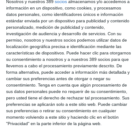
Nosotros y nuestros 389
socios
almacenamos y/o accedemos a
información en un dispositivo, como cookies, y procesamos
Su presidente,
Armando Nieto
, afirmó que "en 2019 iniciamos
datos personales, como identificadores únicos e información
una firme apuesta por el canal corredores para darle a los
estándar enviada por un dispositivo para publicidad y contenido
mediadores un mayor peso en la compañía y en la consecución
personalizado, medición de publicidad y contenido,
de este objetivo seguimos trabajando porque consideramos
que es un canal con futuro que contribuye a que el sector
investigación de audiencia y desarrollo de servicios.
Con su
asegurador siga creciendo. Actualmente, este canal, con más
permiso, nosotros y nuestros socios podemos utilizar datos de
de mil mediadores, complementa a nuestro canal agencial y al
localización geográfica precisa e identificación mediante las
de venta a distancia". Añadió que la clave del éxito entre las
características de dispositivos. Puede hacer clic para otorgarnos
corredurías y las aseguradoras pasa porque mantengan una
su consentimiento a nosotros y a nuestros 389 socios para que
colaboración "basada en la confianza y la transparencia".
llevemos a cabo el procesamiento previamente descrito. De
forma alternativa, puede acceder a información más detallada y
Si quiere recibir diariamente y GRATIS noticias como
cambiar sus preferencias antes de otorgar o negar su
esta, pinche aquí
consentimiento.
Tenga en cuenta que algún procesamiento de
sus datos personales puede no requerir de su consentimiento,
pero usted tiene el derecho de rechazar tal procesamiento. Sus
preferencias se aplicarán solo a este sitio web. Puede cambiar
LO ÚLTIMO
sus preferencias o retirar su consentimiento en cualquier
momento volviendo a este sitio y haciendo clic en el botón
107 fallecidos en las carreteras en julio, a pesar de ser el 2º
"Privacidad" en la parte inferior de la página web.
registro más bajo de la historia
El peso del renting supone en 26,48% del total del mercado