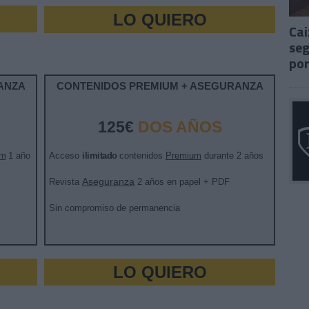
LO QUIERO
Cai
seg
por
ANZA
CONTENIDOS PREMIUM + ASEGURANZA
125€
DOS AÑOS
um
1 año
Acceso
ilimitado
contenidos
Premium
durante 2 años
Aseguranza
Revista
2 años en papel + PDF
Sin compromiso de permanencia
LO QUIERO