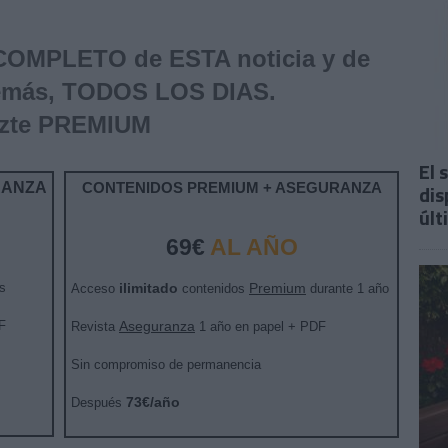
 COMPLETO de ESTA noticia y de
emás, TODOS LOS DIAS.
zte PREMIUM
El 
RANZA
CONTENIDOS PREMIUM + ASEGURANZA
dis
últ
69€
AL AÑO
s
ilimitado
Premium
Acceso
contenidos
durante 1 año
F
Aseguranza
Revista
1 año en papel + PDF
Sin compromiso de permanencia
73€/año
Después