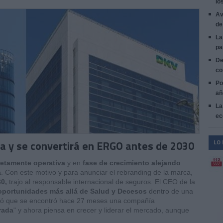
lo
Av
de
La
pa
De
co
Po
añ
La
ec
a y se convertirá en ERGO antes de 2030
LO
etamente operativa
y en
fase de crecimiento alejando
a
. Con este motivo y para anunciar el rebranding de la marca,
0,
trajo al responsable internacional de seguros. El CEO de la
oportunidades más allá de Salud y Decesos
dentro de una
ció que se encontró hace 27 meses una compañía
rada
" y ahora piensa en crecer y liderar el mercado, aunque