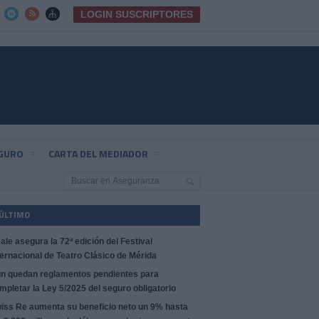
LOGIN SUSCRIPTORES



EGURO
CARTA DEL MEDIADOR
 ÚLTIMO
ale asegura la 72ª edición del Festival
ternacional de Teatro Clásico de Mérida
n quedan reglamentos pendientes para
mpletar la Ley 5/2025 del seguro obligatorio
iss Re aumenta su beneficio neto un 9% hasta