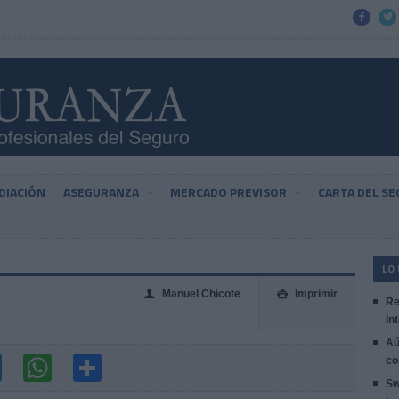


DIACIÓN
ASEGURANZA
MERCADO PREVISOR
CARTA DEL S
LO
Manuel Chicote
Imprimir
👤

Re
In
Aú
co
Sw