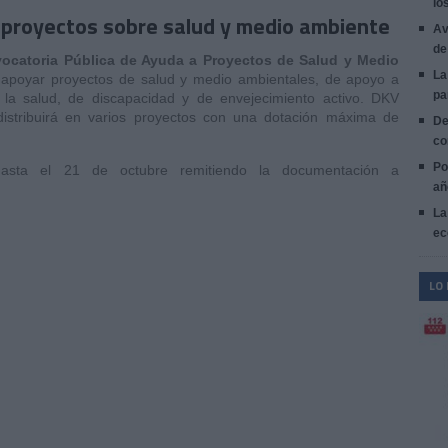
lo
 proyectos sobre salud y medio ambiente
Av
de
vocatoria Pública de Ayuda a Proyectos de Salud y Medio
La
 es apoyar proyectos de salud y medio ambientales, de apoyo a
pa
la salud, de discapacidad y de envejecimiento activo. DKV
istribuirá en varios proyectos con una dotación máxima de
De
co
Po
hasta el 21 de octubre remitiendo la documentación a
añ
La
ec
LO