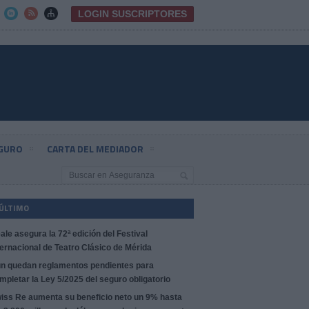
LOGIN SUSCRIPTORES



EGURO
CARTA DEL MEDIADOR
 ÚLTIMO
ale asegura la 72ª edición del Festival
ternacional de Teatro Clásico de Mérida
n quedan reglamentos pendientes para
mpletar la Ley 5/2025 del seguro obligatorio
iss Re aumenta su beneficio neto un 9% hasta