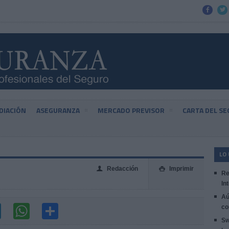


DIACIÓN
ASEGURANZA
MERCADO PREVISOR
CARTA DEL S
LO
Redacción
Imprimir
👤

Re
In
Aú
co
Sw