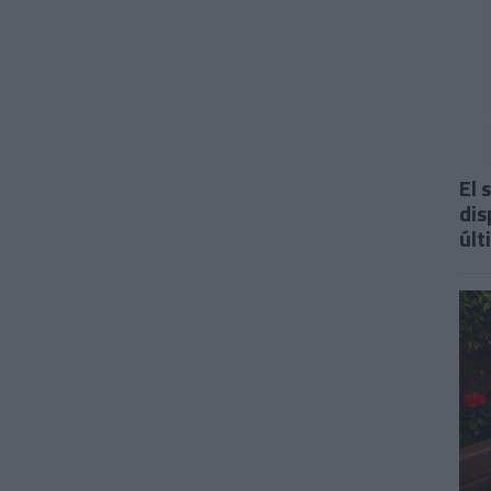
El 
dis
últ