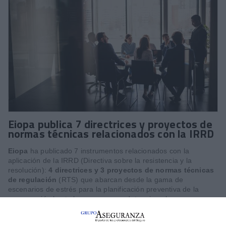
Eiopa publica 7 directrices y proyectos de
normas técnicas relacionados con la IRRD
Eiopa
ha publicado 7 instrumentos relacionados con la
aplicación de la IRRD (Directiva sobre la resistencia y la
resolución):
4 directrices y 3 proyectos de normas técnicas
de regulación
(RTS) que abarcan desde la gama de
escenarios de estrés para la planificación preventiva de la
recuperación hasta las normas que determinan la
independencia de los tasadores en el proceso de resolución.
La entrada en vigor de la IRRD está prevista para 2027,