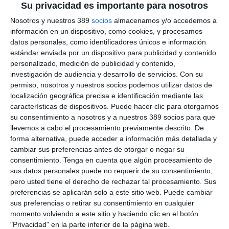
introduciendo un marco de reestructuración y resolución
Su privacidad es importante para nosotros
diseñado específicamente para las empresas de seguros y
Nosotros y nuestros 389
socios
almacenamos y/o accedemos a
reaseguros de Europa. Incide en la importancia de la
planificación preventiva y la gestión eficaz de las crisis y su
información en un dispositivo, como cookies, y procesamos
objetivo es "garantizar que las empresas de seguros y
datos personales, como identificadores únicos e información
reaseguros puedan ser objeto de resolución de manera que se
estándar enviada por un dispositivo para publicidad y contenido
minimice el impacto negativo de las quiebras sobre los
personalizado, medición de publicidad y contenido,
tomadores de seguros, los contribuyentes, la economía real y
investigación de audiencia y desarrollo de servicios.
Con su
la estabilidad financiera".
permiso, nosotros y nuestros socios podemos utilizar datos de
localización geográfica precisa e identificación mediante las
Eiopa tiene el encargo de elaborar un total de 19 normas
técnicas y directrices para respaldar la aplicación de la IRRD y,
características de dispositivos. Puede hacer clic para otorgarnos
con la nueva publicación, alcanza los 15 instrumentos
su consentimiento a nosotros y a nuestros 389 socios para que
finalizados y presentados. Avanza que los cuatro instrumentos
llevemos a cabo el procesamiento previamente descrito. De
restantes, que se fusionarán en dos proyectos de normas
forma alternativa, puede acceder a información más detallada y
técnicas de regulación (RTS), serán sometidos a consulta en
cambiar sus preferencias antes de otorgar o negar su
breve.
consentimiento.
Tenga en cuenta que algún procesamiento de
sus datos personales puede no requerir de su consentimiento,
Si quiere recibir diariamente y GRATIS noticias como
pero usted tiene el derecho de rechazar tal procesamiento. Sus
esta, pinche aquí
preferencias se aplicarán solo a este sitio web. Puede cambiar
sus preferencias o retirar su consentimiento en cualquier
momento volviendo a este sitio y haciendo clic en el botón
"Privacidad" en la parte inferior de la página web.