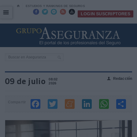
⌂
ESTUDIOS Y RANKINGS DE SEGUROS
☰
☰





LOGIN SUSCRIPTORES
09 de julio
Redacción
👤
08:02
2026
Compartir