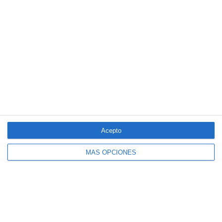
Acepto
MÁS OPCIONES
El seguro español activa dispositivos
especiales ante los últimos incendios
forestales