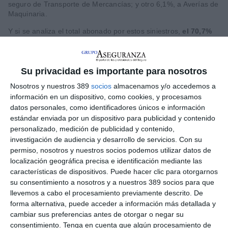
seguro de Transporte de Mercancías; y otro 6,1%, a Averías de
Maquinaria.
Y si se analiza el total abonado por estos siniestros,
el 70,7%
de los pagos se efectuaron a través de una póliza de
Multirriesgo Industrial;
un 8,7%, por una de Transportes de
Mercancías; y un 6,6%, por la cobertura de cascos en el
transporte o protección del vehículo empleado para desplazar
Su privacidad es importante para nosotros
el producto.
Nosotros y nuestros 389
socios
almacenamos y/o accedemos a
información en un dispositivo, como cookies, y procesamos
Las pólizas de
Construcción
, que cubren los daños que
puedan surgir durante la fase de construcción de una obra,
datos personales, como identificadores únicos e información
atendieron los siniestros más graves, teniendo que efectuar las
estándar enviada por un dispositivo para publicidad y contenido
compañías pagos de
12.927 euros de media por incidente
. Si
personalizado, medición de publicidad y contenido,
bien, el
siniestro más costoso
dentro del ramo de
investigación de audiencia y desarrollo de servicios.
Con su
Construcción alcanzó los
187.200 euros.
permiso, nosotros y nuestros socios podemos utilizar datos de
localización geográfica precisa e identificación mediante las
Otros ramos que desembolsan
indemnizaciones elevadas
características de dispositivos. Puede hacer clic para otorgarnos
son:
Montaje
, 11.758 euros de media;
cascos
(8.254 euros) e
incendios industriales
(7.016 euros). Según las cifras que
su consentimiento a nosotros y a nuestros 389 socios para que
maneja el Consorcio de Compensación de Seguros (CCS), el
llevemos a cabo el procesamiento previamente descrito. De
valor de los activos protegidos a través de las pólizas
forma alternativa, puede acceder a información más detallada y
industriales –sumando los componentes de oficinas, comercios
cambiar sus preferencias antes de otorgar o negar su
e industrias– superaba los 1,92 billones de euros en 2023, un
consentimiento.
Tenga en cuenta que algún procesamiento de