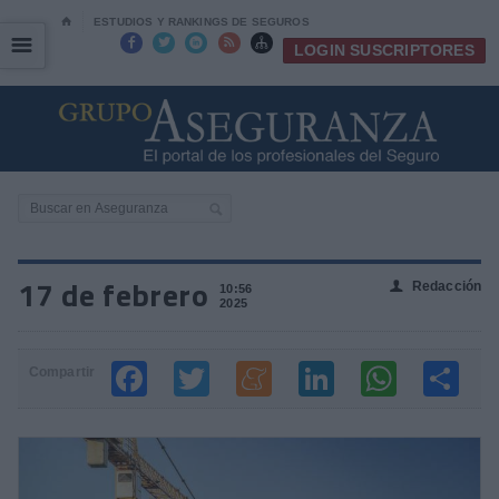
⌂
ESTUDIOS Y RANKINGS DE SEGUROS
☰
☰





LOGIN SUSCRIPTORES
17 de febrero
Redacción
👤
10:56
2025
Compartir