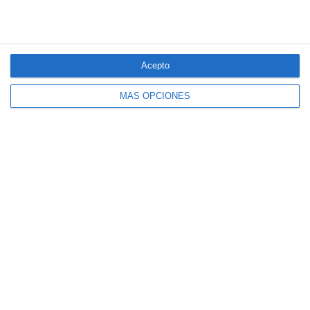
Acepto
MÁS OPCIONES
El seguro español activa dispositivos
especiales ante los últimos incendios
forestales