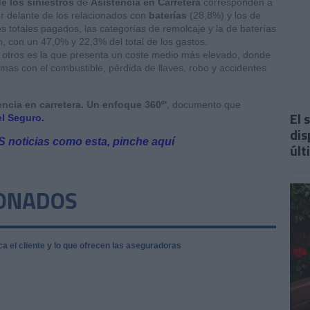
e los siniestros
de
Asistencia en Carretera
corresponden a
por delante de los relacionados con
baterías
(28,8%) y los de
s totales pagados, las categorías de remolcaje y la de baterías
 con un 47,0% y 22,3% del total de los gastos.
e otros es la que presenta un coste medio más elevado, donde
mas con el combustible, pérdida de llaves, robo y accidentes
encia en carretera. Un enfoque 360º'
, documento que
El 
l Seguro.
dis
IS noticias como esta, pinche aquí
últ
IONADOS
ca el cliente y lo que ofrecen las aseguradoras