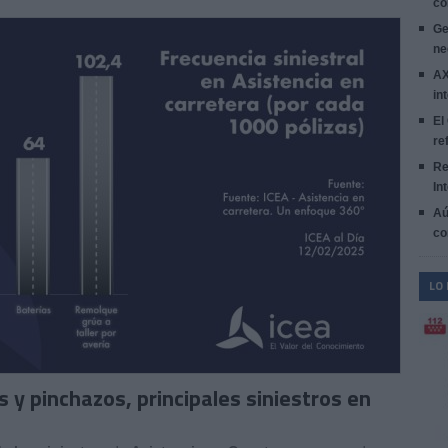
co
Ge
ne
AX
in
El
re
Re
In
Aú
co
LO
 y pinchazos, principales siniestros en