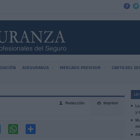


DIACIÓN
ASEGURANZA
MERCADO PREVISOR
CARTA DEL S
LO
Redacción
Imprimir
👤

La
y 
Mu
mi
Al