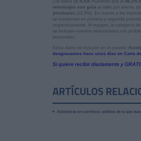
Los datos de
ICEA
muestran que el
46,1% d
remolcajes con grúa
al taller por avería, 
pinchazos
(12,3%). En cuanto a los importe
se mantienen en primera y segunda posición,
respectivamente. Al margen, la categoría d
se incluyen eventos relacionados con proble
personales.
Estos datos se incluyen en el estudio
'Asist
desgranamos hace unos días en Carta de
Si quiere recibir diariamente y GRAT
ARTÍCULOS RELAC
Asistencia en carretera: análisis de lo que bus