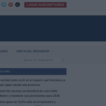
LOGIN SUSCRIPTORES



EGURO
CARTA DEL MEDIADOR
 ÚLTIMO
 verdad sobre la IA en el seguro: qué funciona ya
qué sigue siendo una promesa
nich Re alcanza un beneficio de casi 4.000
llones y mantiene sus previsiones para 2026
lianz gana un 15,5% más en el semestre y