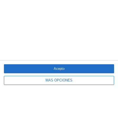
Acepto
MÁS OPCIONES
El seguro español activa dispositivos
especiales ante los últimos incendios
forestales