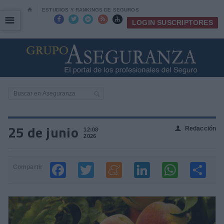
⌂
ESTUDIOS Y RANKINGS DE SEGUROS
☰
☰





LOGIN SUSCRIPTORES
25 de junio
Redacción
👤
12:08
2026
Compartir