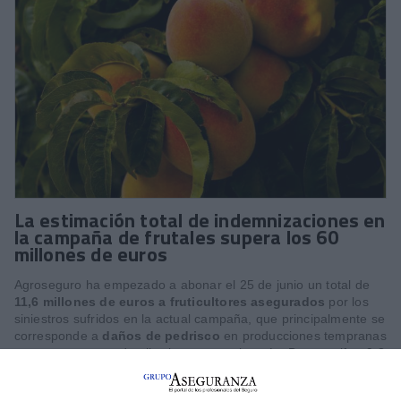
La estimación total de indemnizaciones en
la campaña de frutales supera los 60
millones de euros
Agroseguro ha empezado a abonar el 25 de junio un total de
11,6 millones de euros a fruticultores asegurados
por los
siniestros sufridos en la actual campaña, que principalmente se
corresponde a
daños de pedrisco
en producciones tempranas
y extratempranas de albaricoque y melocotón. De esa cifra, 9,8
millones corresponden a productores de la
Región de Murcia
y el resto se reparte entre la
Comunidad Valenciana
y