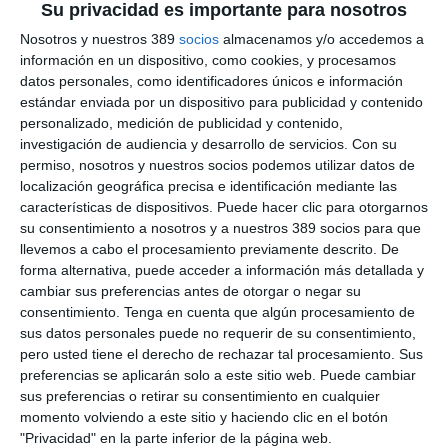
Andalucía
.
Su privacidad es importante para nosotros
A este primer pago
seguirán otros en las próximas semanas
,
Nosotros y nuestros 389
socios
almacenamos y/o accedemos a
conforme finalicen las evaluaciones definitivas de daños en el
información en un dispositivo, como cookies, y procesamos
momento de recolección de las variedades, explican desde
datos personales, como identificadores únicos e información
Agroseguro.
estándar enviada por un dispositivo para publicidad y contenido
personalizado, medición de publicidad y contenido,
Precisa Agroseguro que, desde el pasado mes de marzo, las
investigación de audiencia y desarrollo de servicios.
Con su
tormentas de pedrisco se han dejado sentir en buena parte de
permiso, nosotros y nuestros socios podemos utilizar datos de
las zonas productoras, especialmente en la Región de Murcia y
Aragón. Agroseguro ha
recibido más de 18.000 hectáreas
localización geográfica precisa e identificación mediante las
declaradas con siniestro
, que alcanzan hasta la fecha una
características de dispositivos. Puede hacer clic para otorgarnos
estimación de indemnizaciones superior a los 60 millones
su consentimiento a nosotros y a nuestros 389 socios para que
de euros
en el total nacional.
llevemos a cabo el procesamiento previamente descrito. De
forma alternativa, puede acceder a información más detallada y
Pero, además, Agroseguro ha informado que ha abonado
cambiar sus preferencias antes de otorgar o negar su
también el 25 de junio otros
10,8 millones de euros a
consentimiento.
Tenga en cuenta que algún procesamiento de
productores asegurados en otras líneas de seguro
, como
sus datos personales puede no requerir de su consentimiento,
plátano de Canarias, cítricos, hortalizas y seguros ganaderos.
pero usted tiene el derecho de rechazar tal procesamiento. Sus
Si quiere recibir diariamente y GRATIS noticias como esta,
preferencias se aplicarán solo a este sitio web. Puede cambiar
pinche aquí.
sus preferencias o retirar su consentimiento en cualquier
momento volviendo a este sitio y haciendo clic en el botón
"Privacidad" en la parte inferior de la página web.