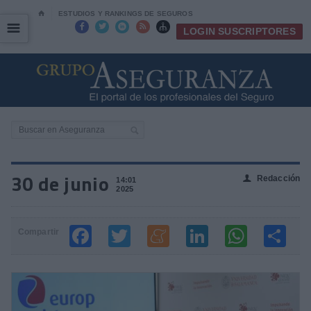
⌂
ESTUDIOS Y RANKINGS DE SEGUROS
☰
☰





LOGIN SUSCRIPTORES
30 de junio
Redacción
👤
14:01
2025
Compartir