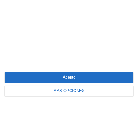
Acepto
MÁS OPCIONES
El seguro español activa dispositivos
especiales ante los últimos incendios
forestales