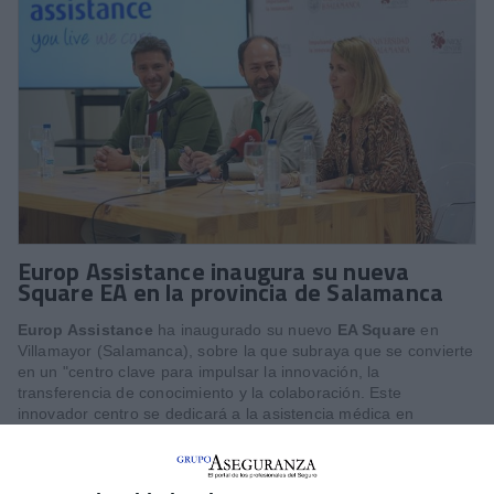
Europ Assistance inaugura su nueva
Square EA en la provincia de Salamanca
Europ Assistance
ha inaugurado su nuevo
EA Square
en
Villamayor (Salamanca), sobre la que subraya que se convierte
en un "centro clave para impulsar la innovación, la
transferencia de conocimiento y la colaboración. Este
innovador centro se dedicará a la asistencia médica en
diversos idiomas, incluyendo inglés, chino francés, italiano y
alemán. La localización seleccionada por la compañía subraya
su apuesta por entornos dinámicos y con gran potencial". Ha