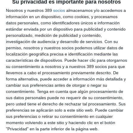
sido impulsado en un parque científico en Villamayor gracias a
Su privacidad es importante para nosotros
su alianza estratégica con la Universidad de Salamanca.
Nosotros y nuestros 389
socios
almacenamos y/o accedemos a
Verónica Herrando
, directora general en España de Europ
información en un dispositivo, como cookies, y procesamos
Assistance, afirmó en la inauguración que "esta nueva apertura
datos personales, como identificadores únicos e información
supone mucho más que una nueva sede: es un paso firme en
estándar enviada por un dispositivo para publicidad y contenido
nuestro compromiso con la alta calidad en nuestras
personalizado, medición de publicidad y contenido,
operaciones para dar un servicio aún más óptimo a nuestros
investigación de audiencia y desarrollo de servicios.
Con su
clientes, que siempre ponemos en el centro de nuestra
permiso, nosotros y nuestros socios podemos utilizar datos de
estrategia bajo el lema 'You live, we care'. Además, también
localización geográfica precisa e identificación mediante las
promoverá el desarrollo sostenible del territorio". Añadió que
características de dispositivos. Puede hacer clic para otorgarnos
"apostamos por un modelo que no solo refuerza nuestra
su consentimiento a nosotros y a nuestros 389 socios para que
capacidad para ofrecer un servicio de calidad, sino que
llevemos a cabo el procesamiento previamente descrito. De
también impulsa la creación de empleo en zonas con menos
oportunidades laborales, contribuyendo activamente al tejido
forma alternativa, puede acceder a información más detallada y
económico y social de la zona".
cambiar sus preferencias antes de otorgar o negar su
consentimiento.
Tenga en cuenta que algún procesamiento de
Si quiere recibir diariamente y GRATIS noticias como
sus datos personales puede no requerir de su consentimiento,
esta, pinche aquí
pero usted tiene el derecho de rechazar tal procesamiento. Sus
preferencias se aplicarán solo a este sitio web. Puede cambiar
sus preferencias o retirar su consentimiento en cualquier
momento volviendo a este sitio y haciendo clic en el botón
"Privacidad" en la parte inferior de la página web.
LO ÚLTIMO