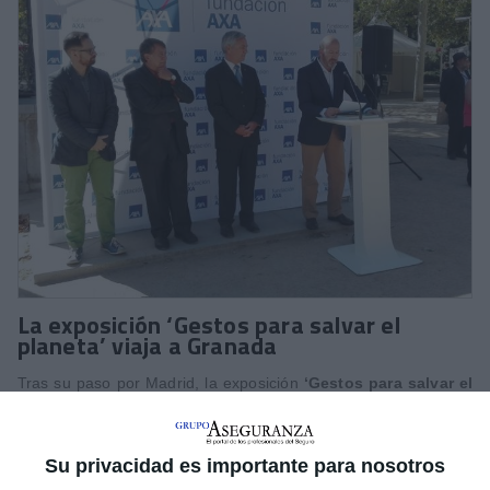
La exposición ‘Gestos para salvar el
planeta’ viaja a Granada
Tras su paso por Madrid, la exposición
‘Gestos para salvar el
planeta’
, patrocinada por
AXA
, viaja a Granada.
La exposición al aire libre realizada por
Lunwerg
recoge 65
fotografías a gran formato que nos hablan de la fragilidad del
Su privacidad es importante para nosotros
planeta y de la importancia de los pequeños gestos cotidianos