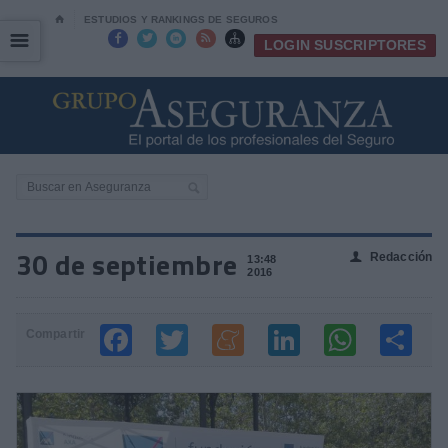
⌂
ESTUDIOS Y RANKINGS DE SEGUROS
☰
☰





LOGIN SUSCRIPTORES
30 de septiembre
Redacción
👤
13:48
2016
Compartir