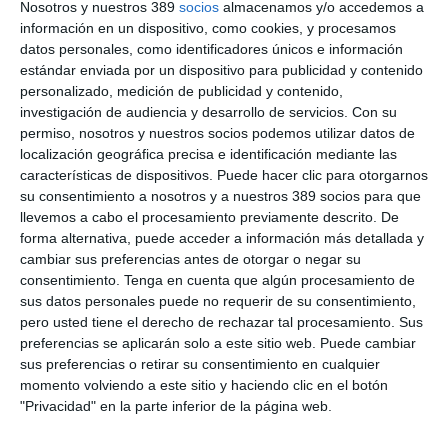
Nosotros y nuestros 389
socios
almacenamos y/o accedemos a
para contribuir a su preservación.
Jean Paul Rignault
,
información en un dispositivo, como cookies, y procesamos
presidente de Fundación AXA, ha recordado “el papel activo y
datos personales, como identificadores únicos e información
de liderazgo que tiene la compañía en la lucha por un mundo
más sostenible”.
estándar enviada por un dispositivo para publicidad y contenido
personalizado, medición de publicidad y contenido,
Las imágenes se podrán contemplar en el Paseo del Salón de
investigación de audiencia y desarrollo de servicios.
Con su
Granada desde hasta el 27 de noviembre.
permiso, nosotros y nuestros socios podemos utilizar datos de
localización geográfica precisa e identificación mediante las
ARTÍCULOS RELACIONADOS
características de dispositivos. Puede hacer clic para otorgarnos
su consentimiento a nosotros y a nuestros 389 socios para que
llevemos a cabo el procesamiento previamente descrito. De
forma alternativa, puede acceder a información más detallada y
Fundación AXA trae a la pintora Clara Peeters al Prado
cambiar sus preferencias antes de otorgar o negar su
La Fundación AXA reúne a más de 400 personas en su tradicional
consentimiento.
Tenga en cuenta que algún procesamiento de
concierto anual
sus datos personales puede no requerir de su consentimiento,
pero usted tiene el derecho de rechazar tal procesamiento. Sus
preferencias se aplicarán solo a este sitio web. Puede cambiar
LO ÚLTIMO
sus preferencias o retirar su consentimiento en cualquier
momento volviendo a este sitio y haciendo clic en el botón
La verdad sobre la IA en el seguro: qué funciona ya y qué sigue
"Privacidad" en la parte inferior de la página web.
siendo una promesa
Munich Re alcanza un beneficio de casi 4.000 millones y