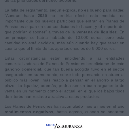
de las prioridades del nuevo Gobierno.
La falta de reglamento, según explica, no es bueno para nadie:
“Aunque hasta
2025
no tendría efecto esta medida, es
importante que los nuevos partícipes que entran en Planes de
Pensiones sepan en qué condiciones lo hacen, y el importe del
que podrían disponer” a través de la
ventana de liquidez
. En
un principio se había hablado de 10.000 euros, pero esta
cantidad no está decidida, más aún cuando hay que tener en
cuenta que el límite de las aportaciones es de 8.000 euros.
Estas circunstancias están impidiendo a las entidades
comercializadoras de Planes de Pensiones beneficiarse de este
gancho comercial
, que tan buena acogida tuvo en el sector
asegurador en su momento, sobre todo pensando en atraer al
público más joven, más reacio a pensar en el ahorro a largo
plazo. La liquidez, además, podría ser un buen argumento de
venta en un momento como el actual, en el que los bajos tipos
de interés han restado atractivo a estos productos.
Los Planes de Pensiones han acumulado mes a mes en el año
rendimientos negativos
, hasta agosto, cuando se anotaron
una rentabilidad media ponderada anual positiva del 1,26%,
según las cifras de Inverco. Estos resultados pueden haber
influido en la evolución del
número de partícipes
de los