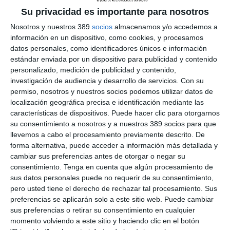
Planes gestionados por las entidades aseguradoras, que
Su privacidad es importante para nosotros
descendió un 3,8% en tasa interanual en el primer semestre
Nosotros y nuestros 389
socios
almacenamos y/o accedemos a
hasta los 3,7 millones, según los últimos datos de
Unespa
.
Mientras, productos como los
Sialp
, que nacieron de la misma
información en un dispositivo, como cookies, y procesamos
reforma fiscal que creó la ventana de liquidez de las Pensiones,
datos personales, como identificadores únicos e información
ganan adeptos a un ritmo del 243,8% en el mismo periodo.
estándar enviada por un dispositivo para publicidad y contenido
personalizado, medición de publicidad y contenido,
investigación de audiencia y desarrollo de servicios.
Con su
permiso, nosotros y nuestros socios podemos utilizar datos de
localización geográfica precisa e identificación mediante las
características de dispositivos. Puede hacer clic para otorgarnos
su consentimiento a nosotros y a nuestros 389 socios para que
llevemos a cabo el procesamiento previamente descrito. De
forma alternativa, puede acceder a información más detallada y
cambiar sus preferencias antes de otorgar o negar su
consentimiento.
Tenga en cuenta que algún procesamiento de
sus datos personales puede no requerir de su consentimiento,
LO ÚLTIMO
pero usted tiene el derecho de rechazar tal procesamiento. Sus
preferencias se aplicarán solo a este sitio web. Puede cambiar
La verdad sobre la IA en el seguro: qué funciona ya y qué sigue
sus preferencias o retirar su consentimiento en cualquier
siendo una promesa
momento volviendo a este sitio y haciendo clic en el botón
Munich Re alcanza un beneficio de casi 4.000 millones y