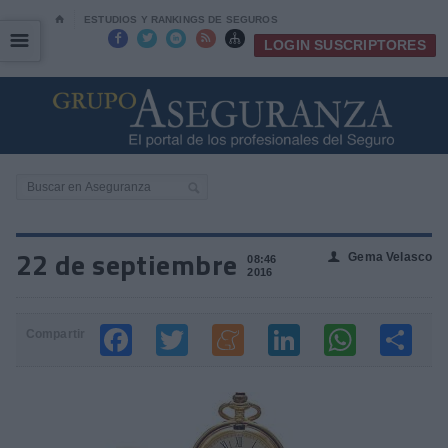
⌂
ESTUDIOS Y RANKINGS DE SEGUROS
☰
☰





LOGIN SUSCRIPTORES
22 de septiembre
Gema Velasco
👤
08:46
2016
Compartir