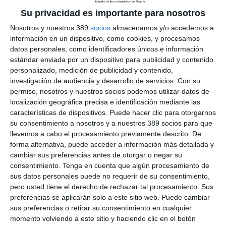
trabajo en equipo. Ha subrayado también que "
este es sólo el
Su privacidad es importante para nosotros
inicio de un camino en el que seguir aprendiendo será
fundamental
" y ha indicado que "la sanidad es un entorno en
Nosotros y nuestros 389
socios
almacenamos y/o accedemos a
constante evolución que exige profesionales comprometidos,
información en un dispositivo, como cookies, y procesamos
capaces de trabajar en equipo y de actuar guiados por valores
datos personales, como identificadores únicos e información
como la empatía, la valentía y la responsabilidad".
estándar enviada por un dispositivo para publicidad y contenido
personalizado, medición de publicidad y contenido,
Incide la compañía en que el ciclo de Cuidados Auxiliares de
investigación de audiencia y desarrollo de servicios.
Con su
Enfermería prepara a los estudiantes para participar en la
atención directa a los pacientes y en el funcionamiento diario
permiso, nosotros y nuestros socios podemos utilizar datos de
de los centros sanitarios. Resalta que la titulación abre salidas
localización geográfica precisa e identificación mediante las
profesionales en hospitales, clínicas dentales, residencias de
características de dispositivos. Puede hacer clic para otorgarnos
mayores, centros de día o servicios de atención domiciliaria,
su consentimiento a nosotros y a nuestros 389 socios para que
así como en distintos ámbitos del sistema público de salud.
llevemos a cabo el procesamiento previamente descrito. De
forma alternativa, puede acceder a información más detallada y
En la actualidad, Sanitas Campus FP Barcelona continúa
cambiar sus preferencias antes de otorgar o negar su
formando a estudiantes en otros ciclos como Técnico Superior
en Imagen para el Diagnóstico y Medicina Nuclear y Técnico
consentimiento.
Tenga en cuenta que algún procesamiento de
Superior en Higiene Bucodental.
sus datos personales puede no requerir de su consentimiento,
pero usted tiene el derecho de rechazar tal procesamiento. Sus
Sanitas cuenta con más de
900 estudiantes entre Sanitas
preferencias se aplicarán solo a este sitio web. Puede cambiar
Campus FP y el Campus Universitario Sanitas asociado a
sus preferencias o retirar su consentimiento en cualquier
la Universidad Europea
.
momento volviendo a este sitio y haciendo clic en el botón