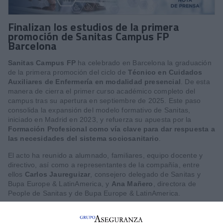
Finalizan los estudios de la primera
promoción de Sanitas Campus FP
Barcelona
Sanitas Campus FP
ha celebrado en Barcelona la graduación
de la primera promoción del ciclo de
Técnico en Cuidados
Auxiliares de Enfermería en modalidad presencial
. De esta
manera de cierra el primer curso académico completo del
campus tras su apertura en septiembre de 2025. Este paso
consolida la expansión del modelo formativo de Sanitas,
iniciado en Madrid en 2023, y refuerza su apuesta por la
Formación Profesional como vía clave para dar respuesta a
las necesidades del sistema sociosanitario
.
El acto ha reunido a alumnado, familiares, equipo docente y
directivo, así como a representantes de la compañía, entre
ellos
Carlos Jaureguizar
, consejero delegado de Sanitas y
Bupa Europe & LatinAmerica, y
Ana Mañero
, directora de
People de Sanitas y de Bupa Europe & LatinAmerica.
El CEO de la entidad ha destacado el valor de la formación
continua en el ámbito sanitario, así como la importancia del