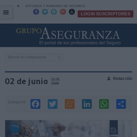
⌂
ESTUDIOS Y RANKINGS DE SEGUROS
☰
☰





LOGIN SUSCRIPTORES
02 de junio
Redacción
👤
11:31
2026
Compartir