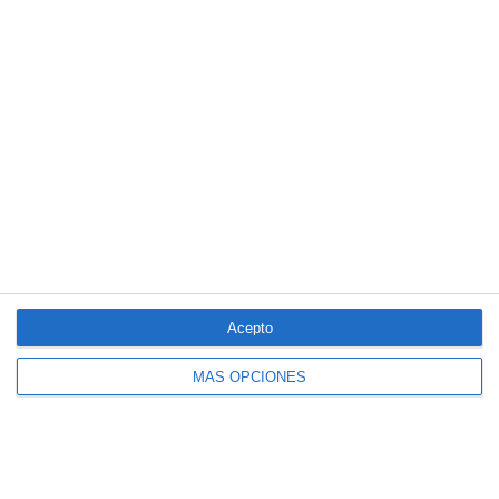
La mayoría del seguro español cree que la economía no variará
en el segundo semestre
LO MÁS VISTO
Acepto
MÁS OPCIONES
El seguro español activa dispositivos
especiales ante los últimos incendios