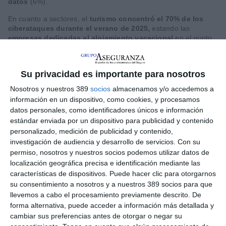
datos
(6%).
En cuanto a sectores, el
turismo concentró el 70% de los
ciberataques durante el verano de 2025,
estando las
empresas dedicadas al alojamiento vacacional
en el punto
de mira al ser víctimas de más de la mitad de los incidentes de
ciberseguridad (51%), por delante de las
agencias de viajes
y
servicios de reservas (21%) y la
hostelería
(15%). No
Su privacidad es importante para nosotros
obstante, la hostelería es el sector en el que más han crecido
los ciberincidentes, duplicándose la tasa con respecto al verano
Nosotros y nuestros 389
socios
almacenamos y/o accedemos a
de 2024 , cuando solo aglutinaban el 6% de los ataques. El
información en un dispositivo, como cookies, y procesamos
transporte terrestre
suma el 6% y el el
ocio y
datos personales, como identificadores únicos e información
entretenimiento
otro 6%.
estándar enviada por un dispositivo para publicidad y contenido
personalizado, medición de publicidad y contenido,
"Los meses de julio y agosto se posicionan como dos de los
meses con mayor pico de siniestros del año, debido a las
investigación de audiencia y desarrollo de servicios.
Con su
ausencias en periodos vacacionales y un debilitamiento de los
permiso, nosotros y nuestros socios podemos utilizar datos de
procesos internos de verificación. Los atacantes se aprovechan
localización geográfica precisa e identificación mediante las
de las caídas previsibles de supervisión de las compañías, la
características de dispositivos. Puede hacer clic para otorgarnos
sobrecarga en los procesos y los periodos de fatiga, para
su consentimiento a nosotros y a nuestros 389 socios para que
atacar a los departamentos administrativos y financieros,
llevemos a cabo el procesamiento previamente descrito. De
maximizando su impacto", ha analizado
Ignacio Ramallo,
forma alternativa, puede acceder a información más detallada y
Country Manager de Stoïk en España.
cambiar sus preferencias antes de otorgar o negar su
La
IA
se ha situado como una
herramienta de valor para los