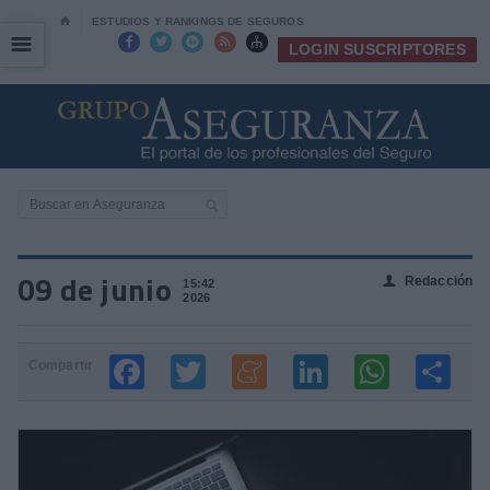
⌂
ESTUDIOS Y RANKINGS DE SEGUROS
☰
☰





LOGIN SUSCRIPTORES
09 de junio
Redacción
👤
15:42
2026
Compartir