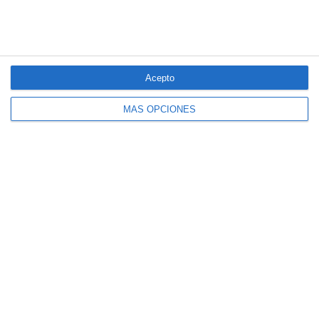
Acepto
MÁS OPCIONES
El seguro español activa dispositivos
especiales ante los últimos incendios
forestales