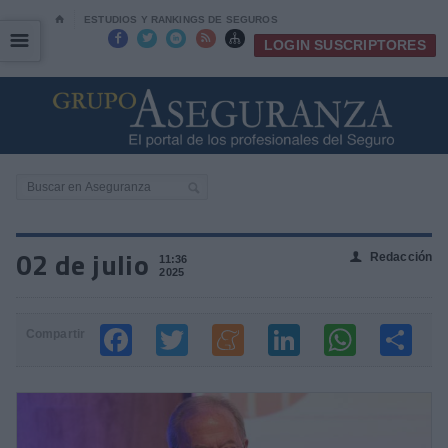
⌂
ESTUDIOS Y RANKINGS DE SEGUROS
☰
☰





LOGIN SUSCRIPTORES
02 de julio
Redacción
👤
11:36
2025
Compartir