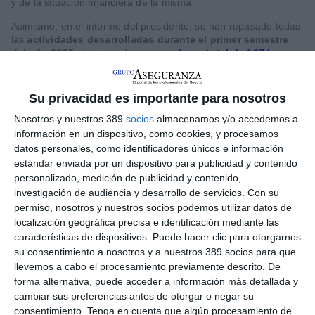
y de la situación financiera de la misma.
Asimismo, en el informe del presidente, se han repasado todas
las
actividades desarrolladas durante el primer semestre
del año 2025
, destacando el
pago de un total de 137 becas
para sufragar los gastos de preparación de las pruebas
selectivas para el acceso a plazas de Formación Sanitaria
Especializada para las titulaciones universitarias de Medicina,
Su privacidad es importante para nosotros
Farmacia, Enfermería y del ámbito de la Psicología, Química,
Nosotros y nuestros 389
socios
almacenamos y/o accedemos a
Biología y Física y de formación de postgrado de veterinarios y
fisioterapeutas.
información en un dispositivo, como cookies, y procesamos
datos personales, como identificadores únicos e información
También se ha informado de la apertura de la convocatoria del
estándar enviada por un dispositivo para publicidad y contenido
XII Premio Mutualista Solidario
, dotado con 60.000 euros y
personalizado, medición de publicidad y contenido,
dirigido a
financiar proyectos sociales y de ayuda
investigación de audiencia y desarrollo de servicios.
Con su
humanitaria
a propuesta de los propios mutualistas de A.M.A.
permiso, nosotros y nuestros socios podemos utilizar datos de
Los proyectos que opten a este premio se podrán
presentar
localización geográfica precisa e identificación mediante las
hasta el 16 de septiembre de 2025.
características de dispositivos. Puede hacer clic para otorgarnos
En el marco de las
ayudas sociales
, el Patronato ha acordado
su consentimiento a nosotros y a nuestros 389 socios para que
incluir en el Plan de Actuación 2025 diversas iniciativas
de
llevemos a cabo el procesamiento previamente descrito. De
carácter solidario, entre las que destacan el apoyo a la
forma alternativa, puede acceder a información más detallada y
Asociación de Familiares de Enfermos de Alzheimer de
cambiar sus preferencias antes de otorgar o negar su
Salamanca; la Residencia de Mayores Dependientes de Arriate
consentimiento.
Tenga en cuenta que algún procesamiento de
(Málaga); el proyecto 'Cuidándome te cuido', impulsado por el