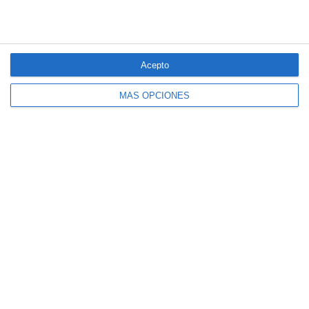
Acepto
MÁS OPCIONES
El seguro español activa dispositivos
especiales ante los últimos incendios
forestales