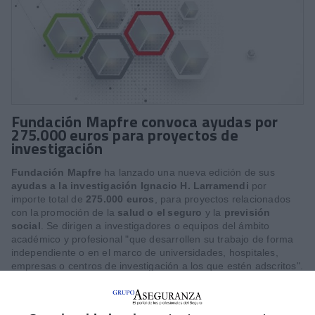
Fundación Mapfre convoca ayudas por
275.000 euros para proyectos de
investigación
Fundación Mapfre
ha lanzado una nueva edición de sus
ayudas a la investigación Ignacio H. Larramendi
por
importe total de
275.000 euros
, para proyectos relacionados
con la promoción de la
salud o
el seguro
y la
previsión
social
. Se dirigen a investigadores o equipos del ámbito
académico y profesional "que desarrollen su trabajo de forma
independiente o en el marco de universidades, hospitales,
empresas o centros de investigación a los que estén adscritos".
En concreto, las ayudas para promover proyectos de
investigación vinculados a la salud están dotadas