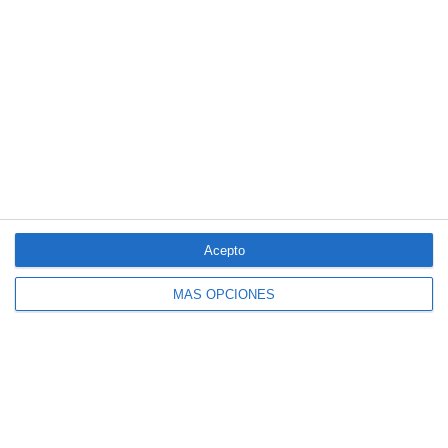
Acepto
MÁS OPCIONES
El seguro español activa dispositivos
especiales ante los últimos incendios
forestales