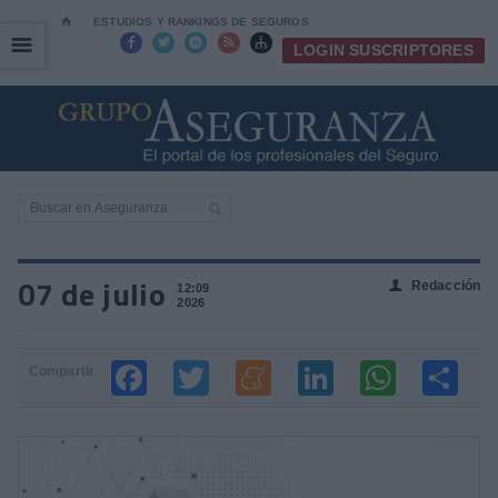
⌂
ESTUDIOS Y RANKINGS DE SEGUROS
☰
☰





LOGIN SUSCRIPTORES
07 de julio
Redacción
👤
12:09
2026
Compartir