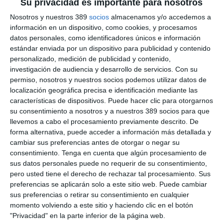
individualmente con 30.000 euros brutos, como máximo. "Los
Su privacidad es importante para nosotros
trabajos podrán versar sobre la prevención de la obesidad,
Nosotros y nuestros 389
socios
almacenamos y/o accedemos a
fomento de la actividad física y bienestar emocional (incluyendo
información en un dispositivo, como cookies, y procesamos
el uso adecuado de nuevas tecnologías); la educación en
datos personales, como identificadores únicos e información
maniobras de emergencia para la población general; la
valoración del daño corporal; la gestión sanitaria y la
estándar enviada por un dispositivo para publicidad y contenido
longevidad e influencia de los estilos de vida, entre otros",
personalizado, medición de publicidad y contenido,
detalla. Además, las ayudas también se destinan a
investigación de audiencia y desarrollo de servicios.
Con su
"investigadores interesados en impulsar proyectos relacionados
permiso, nosotros y nuestros socios podemos utilizar datos de
con el seguro, gerencia de riesgos, nuevas tecnologías en el
localización geográfica precisa e identificación mediante las
ámbito asegurador y la previsión social: pensiones, ahorro,
características de dispositivos. Puede hacer clic para otorgarnos
inversión, licuación patrimonial y economía sénior (economía
su consentimiento a nosotros y a nuestros 389 socios para que
de la longevidad), quienes recibirán hasta un máximo de
llevemos a cabo el procesamiento previamente descrito. De
15.000 euros brutos por ayuda".
forma alternativa, puede acceder a información más detallada y
El plazo para la presentación finaliza el 22 de octubre de 2026.
cambiar sus preferencias antes de otorgar o negar su
consentimiento.
Tenga en cuenta que algún procesamiento de
Si quiere recibir diariamente y GRATIS noticias como
sus datos personales puede no requerir de su consentimiento,
esta, pinche aquí
pero usted tiene el derecho de rechazar tal procesamiento. Sus
preferencias se aplicarán solo a este sitio web. Puede cambiar
sus preferencias o retirar su consentimiento en cualquier
momento volviendo a este sitio y haciendo clic en el botón
"Privacidad" en la parte inferior de la página web.
LO ÚLTIMO