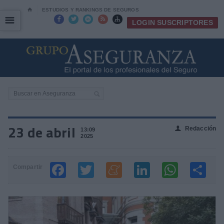
⌂
ESTUDIOS Y RANKINGS DE SEGUROS
☰
☰





LOGIN SUSCRIPTORES
23 de abril
Redacción
👤
13:09
2025
Compartir