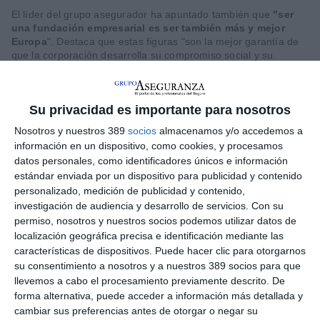
El líder del grupo asegurador ha apuntado también que
"ser
una fundación empresarial es ser también más y mejor
Europa
". Destaca que estas figuras "son la mejor garantía de
que la corporación desarrolla su compromiso social y su
propósito corporativo.
Este tipo de empresas produce un valor
Su privacidad es importante para nosotros
Nosotros y nuestros 389
socios
almacenamos y/o accedemos a
información en un dispositivo, como cookies, y procesamos
datos personales, como identificadores únicos e información
estándar enviada por un dispositivo para publicidad y contenido
personalizado, medición de publicidad y contenido,
investigación de audiencia y desarrollo de servicios.
Con su
permiso, nosotros y nuestros socios podemos utilizar datos de
localización geográfica precisa e identificación mediante las
características de dispositivos. Puede hacer clic para otorgarnos
añadido para los ciudadanos" y manifiesta que "defender
su consentimiento a nosotros y a nuestros 389 socios para que
desde las instituciones públicas la labor del tercer sector, que
llevemos a cabo el procesamiento previamente descrito. De
llega donde no siempre llegan los recursos públicos, es
forma alternativa, puede acceder a información más detallada y
determinante para el bienestar de una sociedad y para el
cambiar sus preferencias antes de otorgar o negar su
modelo inclusivo y de igualdad que todos perseguimos".