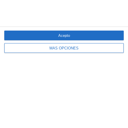
LO MÁS VISTO
Acepto
MÁS OPCIONES
El seguro español activa dispositivos
especiales ante los últimos incendios
forestales