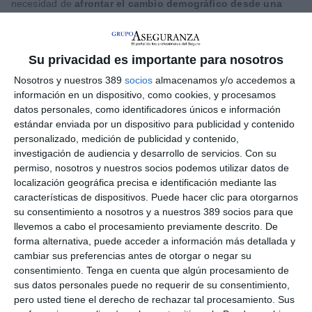
necesidad de
afrontar el cambio demográfico desde una
perspectiva de oportunidad
. Destacó que "durante años
hemos analizado los desafíos asociados al envejecimiento de
la población, pero hoy sabemos que también existen enormes
oportunidades". Añadió que "una sociedad más longeva
Su privacidad es importante para nosotros
requiere nuevas formas de entender el trabajo, el aprendizaje y
Nosotros y nuestros 389
socios
almacenamos y/o accedemos a
la participación económica para poder aprovechar el talento y
información en un dispositivo, como cookies, y procesamos
la experiencia de todas las generaciones". Añadió en sus
reflexiones que "el
gran riesgo para las empresas no es el
datos personales, como identificadores únicos e información
envejecimiento de sus plantillas, sino desperdiciar el
estándar enviada por un dispositivo para publicidad y contenido
talento que acumulan
".
personalizado, medición de publicidad y contenido,
investigación de audiencia y desarrollo de servicios.
Con su
El autor del libro analiza el impacto que tendrá el
permiso, nosotros y nuestros socios podemos utilizar datos de
envejecimiento demográfico sobre el empleo, la productividad y
localización geográfica precisa e identificación mediante las
los modelos de liderazgo durante las próximas décadas, y que
características de dispositivos. Puede hacer clic para otorgarnos
llegará a las librerías en septiembre. En su presentación ha
su consentimiento a nosotros y a nuestros 389 socios para que
destacado que las empresas e instituciones continúan
operando con esquemas diseñados para sociedades más
llevemos a cabo el procesamiento previamente descrito. De
jóvenes, pese a que la realidad demográfica está cambiando
forma alternativa, puede acceder a información más detallada y
rápidamente. Como consecuencia, afirma que "las
cambiar sus preferencias antes de otorgar o negar su
organizaciones deberán gestionar plantillas cada vez más
consentimiento.
Tenga en cuenta que algún procesamiento de
longevas y diversas desde el punto de vista generacional".
sus datos personales puede no requerir de su consentimiento,
pero usted tiene el derecho de rechazar tal procesamiento. Sus
Dan Pontefract advierte de que el mundo se encuentra ante un