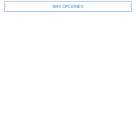
MÁS OPCIONES
El seguro español activa dispositivos
especiales ante los últimos incendios
forestales