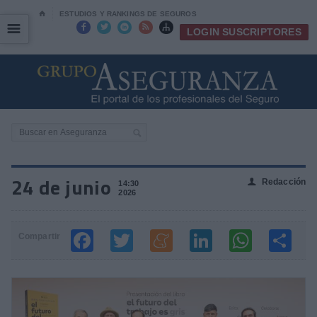
⌂
ESTUDIOS Y RANKINGS DE SEGUROS
☰
☰





LOGIN SUSCRIPTORES
24 de junio
Redacción
👤
14:30
2026
Compartir