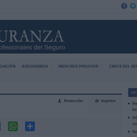


DIACIÓN
ASEGURANZA
MERCADO PREVISOR
CARTA DEL S
LO
Redacción
Imprimir
👤

Re
In
Aú
co
Sw