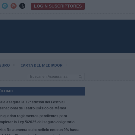
LOGIN SUSCRIPTORES



EGURO
CARTA DEL MEDIADOR
 ÚLTIMO
ale asegura la 72ª edición del Festival
ternacional de Teatro Clásico de Mérida
n quedan reglamentos pendientes para
mpletar la Ley 5/2025 del seguro obligatorio
iss Re aumenta su beneficio neto un 9% hasta