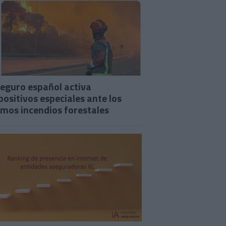
seguro español activa
positivos especiales ante los
imos incendios forestales