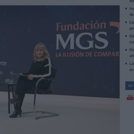
lo
Av
de
La
pa
De
co
Po
añ
La
ec
LO