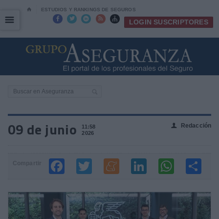
⌂
ESTUDIOS Y RANKINGS DE SEGUROS
☰
☰





LOGIN SUSCRIPTORES
09 de junio
Redacción
👤
11:58
2026
Compartir