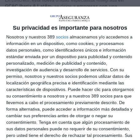
GC&C Iberia & LatAm
- se dirige a
empresas con una
facturación de hasta 500 millones de euros
(desde 150
millones de euros en Daños Materiales y Responsabilidad Civil
y sin limitación de facturación en el resto de los productos
Su privacidad es importante para nosotros
especialistas que ya ofrece GC&C).
Nosotros y nuestros 389
socios
almacenamos y/o accedemos a
La unidad estará
liderada por Adrián Díaz de Ilarraza, como
información en un dispositivo, como cookies, y procesamos
Head of Mid Corporate
. Además,
Marta Segura
será
datos personales, como identificadores únicos e información
responsable de la relación con el mercado y de apoyar la
estándar enviada por un dispositivo para publicidad y contenido
definición y ejecución de la estrategia, mientras que
Angélica
personalizado, medición de publicidad y contenido,
Castro
,
Mario Garnacho
,
Santiago Vacas
,
José Manuel
investigación de audiencia y desarrollo de servicios.
Con su
Guillén
y
Pablo Bazzalo
asumirán la suscripción y la gestión
del portafolio en sus respectivas áreas de especialización.
permiso, nosotros y nuestros socios podemos utilizar datos de
localización geográfica precisa e identificación mediante las
Mid Corporate desarrollará su actividad en estrecha
características de dispositivos. Puede hacer clic para otorgarnos
coordinación con la red territorial de Generali España
, lo
su consentimiento a nosotros y a nuestros 389 socios para que
que permitirá extender este modelo de servicio a todas las
llevemos a cabo el procesamiento previamente descrito. De
regiones del país y reforzar la cercanía con clientes y
forma alternativa, puede acceder a información más detallada y
mediadores. "Mid Corporate refuerza nuestra apuesta
cambiar sus preferencias antes de otorgar o negar su
estratégica por la empresa mediana, un pilar clave del tejido
empresarial en España, al que queremos aportar mayor
consentimiento.
Tenga en cuenta que algún procesamiento de
especialización, capacidad técnica y visión global", ha
sus datos personales puede no requerir de su consentimiento,
explicado
Patricia Puerta, Head of GC&C Iberia & LatAm.
pero usted tiene el derecho de rechazar tal procesamiento. Sus