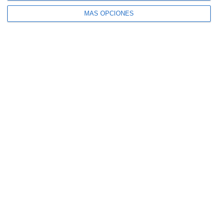
MÁS OPCIONES
El seguro español activa dispositivos
especiales ante los últimos incendios
forestales