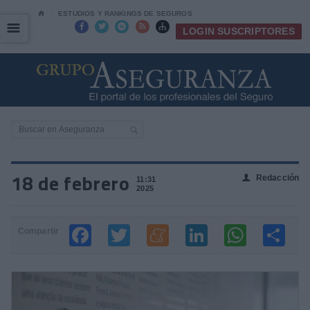
⌂
ESTUDIOS Y RANKINGS DE SEGUROS
☰
☰





LOGIN SUSCRIPTORES
18 de febrero
Redacción
👤
11:31
2025
Compartir