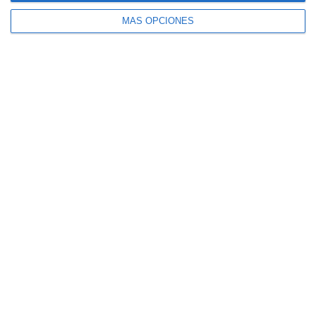
MÁS OPCIONES
El seguro español activa dispositivos
especiales ante los últimos incendios
forestales