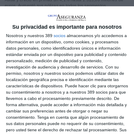
euros. Aumentó sus pólizas en todos los segmentos,
especialmente en particulares (5,6%), pymes (7,3%) y
colectivos (7,4%). "Asisa obtuvo estos crecimientos en un
entorno complicado, marcado por la práctica congelación de
Su privacidad es importante para nosotros
las primas del mutualismo administrativo (se incrementaron un
1,25% en 2024) y el efecto de la inflación y la concentración
Nosotros y nuestros 389
socios
almacenamos y/o accedemos a
hospitalaria, que han producido un incremento de costes y han
información en un dispositivo, como cookies, y procesamos
obligado al sector a aumentar el precio de sus seguros en los
datos personales, como identificadores únicos e información
últimos años", detalla. Y recuerda que a ello "se ha sumado en
estándar enviada por un dispositivo para publicidad y contenido
los últimos meses la incertidumbre sobre el futuro del
personalizado, medición de publicidad y contenido,
mutualismo administrativo. Asisa ha renovado su participación
investigación de audiencia y desarrollo de servicios.
Con su
en Isfas y Mugeju y estudia las nuevas condiciones ofrecidas
permiso, nosotros y nuestros socios podemos utilizar datos de
por la Administración para decidir sobre su continuidad en
Muface".
localización geográfica precisa e identificación mediante las
características de dispositivos. Puede hacer clic para otorgarnos
En
Vida
, las primas se elevaron en España a 16,85 millones de
su consentimiento a nosotros y a nuestros 389 socios para que
euros, un 15,93% más. En el resto de ramos (Accidentes,
llevemos a cabo el procesamiento previamente descrito. De
Mascotas, Decesos y Asistencia en viaje), la facturación fue de
forma alternativa, puede acceder a información más detallada y
10,28 millones de euros, un 22,6% más.
cambiar sus preferencias antes de otorgar o negar su
Para
Francisco Ivorra
, presidente del grupo, "el año 2024 fue
consentimiento.
Tenga en cuenta que algún procesamiento de
positivo para el Grupo ASISA, que sigue avanzando en su
sus datos personales puede no requerir de su consentimiento,
objetivo de crecer y diversificar su actividad. Cada vez más
pero usted tiene el derecho de rechazar tal procesamiento. Sus
personas cuentan con un seguro de nuestra compañía, acuden