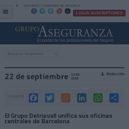
⌂
ESTUDIOS Y RANKINGS DE SEGUROS
☰
☰





LOGIN SUSCRIPTORES
22 de septiembre
Redacción
👤
13:08
2016
Compartir
El Grupo Detriavall unifica sus oficinas
centrales de Barcelona