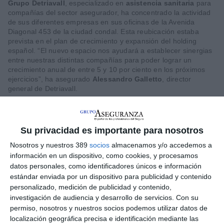
Grupo Detriavall
, especializado en
asistencia sanitaria
para
compañías del sector asegurador, ha concentrado la actividad
de sus diferentes empresas en sus oficinas de la Avenida
Diagonal 453 de la ciudad condal. Esta reubicación estaba
prevista en el plan de crecimiento y expansión del holding
español. “El nuevo espacio nos ayudará a establecer sinergias
entre nuestras distintas compañías para poder lograr un
crecimiento anual de entre 5 y 10 por ciento en los próximos
ejercicios”, ha asegurado
Alessandro Galletto
, director
general de Detriavall.
LO ÚLTIMO
Su privacidad es importante para nosotros
La verdad sobre la IA en el seguro: qué funciona ya y qué sigue
Nosotros y nuestros 389
socios
almacenamos y/o accedemos a
siendo una promesa
información en un dispositivo, como cookies, y procesamos
Munich Re alcanza un beneficio de casi 4.000 millones y
datos personales, como identificadores únicos e información
mantiene sus previsiones para 2026
estándar enviada por un dispositivo para publicidad y contenido
personalizado, medición de publicidad y contenido,
Allianz gana un 15,5% más en el semestre y confirma sus
investigación de audiencia y desarrollo de servicios.
Con su
objetivos para 2026
permiso, nosotros y nuestros socios podemos utilizar datos de
Generali dispara un 51,4% el beneficio operativo del negocio de
localización geográfica precisa e identificación mediante las
No Vida en España en el semestre