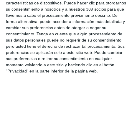
características de dispositivos. Puede hacer clic para otorgarnos
AXA XL adquiere S-RM, consultora especializada en inteligencia
su consentimiento a nosotros y a nuestros 389 socios para que
corporativa y ciberseguridad
llevemos a cabo el procesamiento previamente descrito. De
El Colegio de Castilla-La Mancha y Mapfre refuerzan su
forma alternativa, puede acceder a información más detallada y
colaboración
cambiar sus preferencias antes de otorgar o negar su
Reale asegura la 72ª edición del Festival Internacional de Teatro
consentimiento.
Tenga en cuenta que algún procesamiento de
Clásico de Mérida
sus datos personales puede no requerir de su consentimiento,
pero usted tiene el derecho de rechazar tal procesamiento. Sus
Aún quedan reglamentos pendientes para completar la Ley
5/2025 del seguro obligatorio
preferencias se aplicarán solo a este sitio web. Puede cambiar
sus preferencias o retirar su consentimiento en cualquier
momento volviendo a este sitio y haciendo clic en el botón
LO MÁS VISTO
"Privacidad" en la parte inferior de la página web.