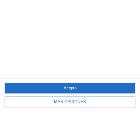
El seguro español activa dispositivos
especiales ante los últimos incendios
forestales
Acepto
MÁS OPCIONES
CaixaBank comercializará un seguro para