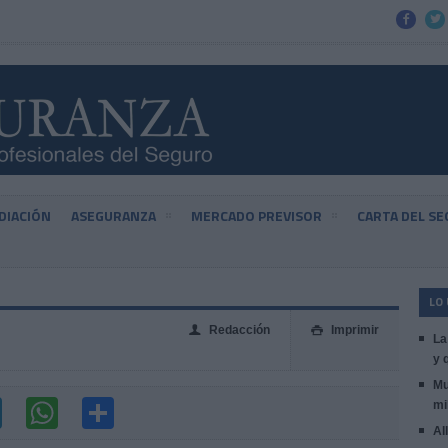


DIACIÓN
ASEGURANZA
MERCADO PREVISOR
CARTA DEL S
LO
Redacción
Imprimir
👤

La
y 
Mu
mi
Al