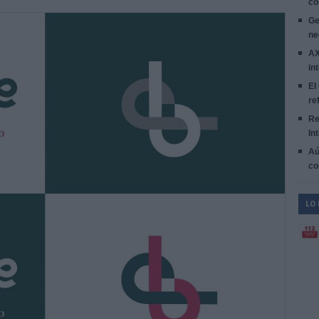
co
Ge
ne
AX
in
El
re
Re
In
Aú
co
LO