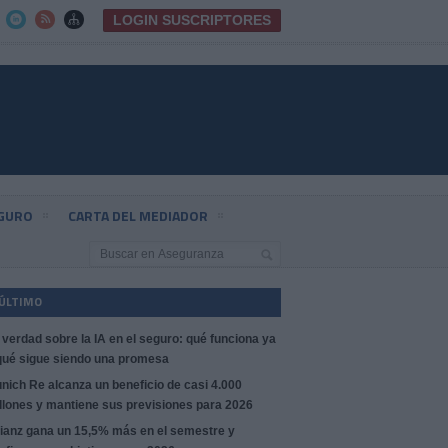
LOGIN SUSCRIPTORES



EGURO
CARTA DEL MEDIADOR
 ÚLTIMO
 verdad sobre la IA en el seguro: qué funciona ya
qué sigue siendo una promesa
nich Re alcanza un beneficio de casi 4.000
llones y mantiene sus previsiones para 2026
lianz gana un 15,5% más en el semestre y