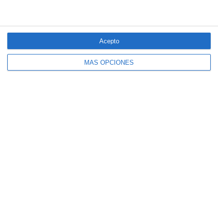
de Decesos
Debate profesional: ¿el incendio de Madrid se considera hecho
de la circulación?
Por aquí pasan los planes de Mapfre para un nuevo año récord
Acepto
en beneficio…y la principal amenaza
MÁS OPCIONES
La mayoría del seguro español cree que la economía no variará
en el segundo semestre
LO MÁS VISTO