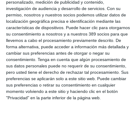
negocio de
Salud
totalizó 221 millones, con un crecimiento del
personalizado, medición de publicidad y contenido,
9,3%, mientras que
Autos
cuenta con 376 millones después de
investigación de audiencia y desarrollo de servicios.
Con su
una mejora del del 6,4%.
permiso, nosotros y nuestros socios podemos utilizar datos de
localización geográfica precisa e identificación mediante las
El
negocio agrario
ha supuesto para la organización un
características de dispositivos. Puede hacer clic para otorgarnos
volumen de negocio de 258 millones y en Empresas la mejora
en primas ha superado el 6% gracias al negocio de Pymes,
su consentimiento a nosotros y a nuestros 389 socios para que
garantías y avería de maquinaria.
llevemos a cabo el procesamiento previamente descrito. De
forma alternativa, puede acceder a información más detallada y
Respecto al negocio de
Vida
, Caser señala que crece a ritmos
cambiar sus preferencias antes de otorgar o negar su
de mercado en Colectivos y Vida Riesgo, mientras que la parte
consentimiento.
Tenga en cuenta que algún procesamiento de
de Ahorro disminuye por escasa realización comercial.
sus datos personales puede no requerir de su consentimiento,
Otra de las líneas de negocio relevantes para la entidad son los
pero usted tiene el derecho de rechazar tal procesamiento. Sus
servicios
. La compañía ha obtenido 343,5 millones en
preferencias se aplicarán solo a este sitio web. Puede cambiar
ingresos, lo que significa un crecimiento del 4,5%. La red del
sus preferencias o retirar su consentimiento en cualquier
grupo en España está compuesta por 27 residencias, 7
momento volviendo a este sitio y haciendo clic en el botón
hospitales, 37 clínecas dentales, 20 clínicas veterinarias y 24
"Privacidad" en la parte inferior de la página web.
centros funerarios.
El CEO de Helvetia Caser,
Juan Estallo
, ha calificado el año
como "un ejercicio de intensa integración y, al mismo tiempo,
de cumplimeitno de nuestro plan estratégico". Señala que han
avanzado en "nuestra transformación como una sola
organización, reforzando nuestra propuesta de valor y