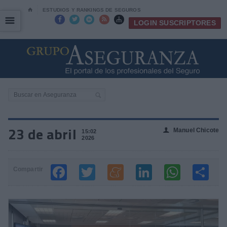
⌂
ESTUDIOS Y RANKINGS DE SEGUROS
☰
☰





LOGIN SUSCRIPTORES
23 de abril
Manuel Chicote
👤
15:02
2026
Compartir