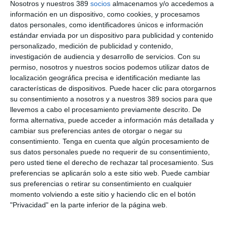
Nosotros y nuestros 389
socios
almacenamos y/o accedemos a
consecutiva y entregado a la fundación el dinero recaudado.
información en un dispositivo, como cookies, y procesamos
Además de esta iniciativa, los empleados de la compañía llevan
datos personales, como identificadores únicos e información
dos años acudiendo de manera presencial a la sede de la
estándar enviada por un dispositivo para publicidad y contenido
fundación para realizar
actividades de voluntariado en
personalizado, medición de publicidad y contenido,
horario laboral
. Este compromiso ha sido ratificado por la
investigación de audiencia y desarrollo de servicios.
Con su
dirección de la aseguradora y continuará este 2023.
permiso, nosotros y nuestros socios podemos utilizar datos de
Si quiere recibir diariamente y GRATIS noticias como
localización geográfica precisa e identificación mediante las
esta, pinche aquí
características de dispositivos. Puede hacer clic para otorgarnos
su consentimiento a nosotros y a nuestros 389 socios para que
ARTÍCULOS RELACIONADOS
llevemos a cabo el procesamiento previamente descrito. De
forma alternativa, puede acceder a información más detallada y
cambiar sus preferencias antes de otorgar o negar su
consentimiento.
Tenga en cuenta que algún procesamiento de
Hiscox activa de nuevo su felicitación navideña solidaria
sus datos personales puede no requerir de su consentimiento,
pero usted tiene el derecho de rechazar tal procesamiento. Sus
preferencias se aplicarán solo a este sitio web. Puede cambiar
LO ÚLTIMO
sus preferencias o retirar su consentimiento en cualquier
momento volviendo a este sitio y haciendo clic en el botón
Reale asegura la 72ª edición del Festival Internacional de Teatro
Clásico de Mérida
"Privacidad" en la parte inferior de la página web.
Aún quedan reglamentos pendientes para completar la Ley