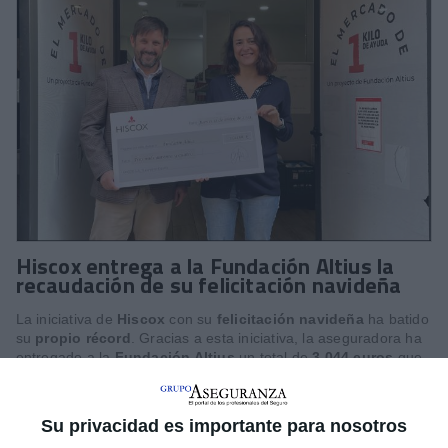
Hiscox entrega a la Fundación Altius la
recaudación de su felicitación navideña
La iniciativa de
Hiscox
con su
felicitación navideña
ha batido
su
propio récord
. Gracias a esta iniciativa, la aseguradora ha
entregado a la
Fundación Altius
un total de
3.044 euros
que
irán destinados al proyecto '1 kilo de Ayuda' de la entidad social
y que se destinará a
ayudar a más de 7.000 personas
en
situación de vulnerabilidad.
Su privacidad es importante para nosotros
Hiscox lleva realizando esta iniciativa 6 años de manera