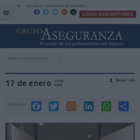
⌂
ESTUDIOS Y RANKINGS DE SEGUROS
☰
☰





LOGIN SUSCRIPTORES
17 de enero
Redacción
👤
10:54
2023
Compartir