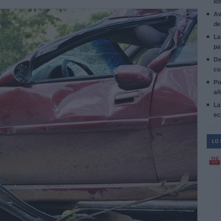
lo
Av
de
La
pa
De
co
Po
añ
La
ec
LO