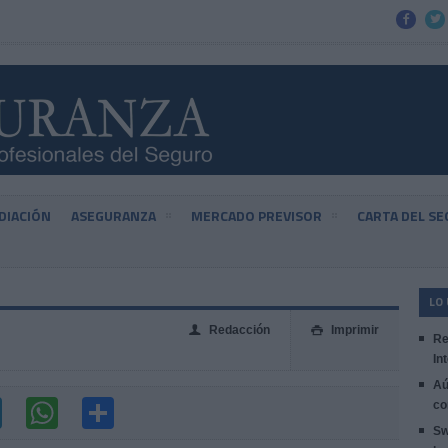


DIACIÓN
ASEGURANZA
MERCADO PREVISOR
CARTA DEL S
LO
Redacción
Imprimir
👤

Re
In
Aú
co
Sw