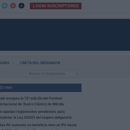
LOGIN SUSCRIPTORES



EGURO
CARTA DEL MEDIADOR
 ÚLTIMO
ale asegura la 72ª edición del Festival
ternacional de Teatro Clásico de Mérida
n quedan reglamentos pendientes para
mpletar la Ley 5/2025 del seguro obligatorio
iss Re aumenta su beneficio neto un 9% hasta