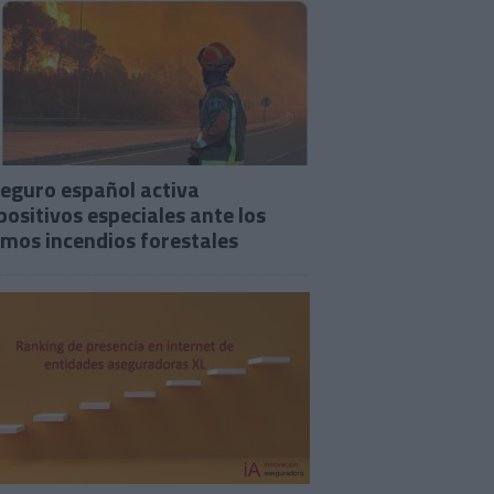
seguro español activa
positivos especiales ante los
imos incendios forestales