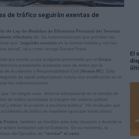
as de tráfico seguirán exentas de
to de Ley de Medidas de Eficiencia Procesal del Servicio
iento tributario
de las indemnizaciones que perciben las
upone que "
seguirán exentas
en la misma medida y con las
va actual", tal y como recoge Europa Press.
El 
dis
uesta por escrito a una pregunta presentada por el
Grupo
 denuncia presentada el pasado mes de enero por la
últ
s de Accidentes y Responsabilidad Civil (
Anava-RC
). Esta
l segunda de aquél anteproyecto incluía una modificación en el
avar las indemnizaciones.
 que "en ningún caso debería interpretarse en el sentido de
tes de tráfico acordadas al margen del sistema judicial
tral y elevar el acuerdo a escritura pública". Ha recalcado que
s accidentes de tráfico se mantiene igual que hasta ahora".
de Frutos
, también se movilizó ante esta situación y durante la
or aclaró contactos con el Gobierno. En su momento, la
omesa del Ejecutivo de
"revisar" el caso
.