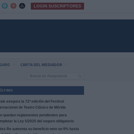
LOGIN SUSCRIPTORES



EGURO
CARTA DEL MEDIADOR
 ÚLTIMO
ale asegura la 72ª edición del Festival
ternacional de Teatro Clásico de Mérida
n quedan reglamentos pendientes para
mpletar la Ley 5/2025 del seguro obligatorio
iss Re aumenta su beneficio neto un 9% hasta