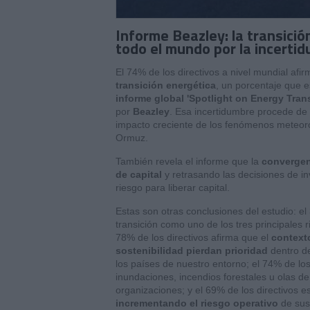
Informe Beazley: la transici
todo el mundo por la incerti
El 74% de los directivos a nivel mundial afi
transición energética
, un porcentaje que 
informe global 'Spotlight on Energy Tra
por
Beazley
. Esa incertidumbre procede de v
impacto creciente de los fenómenos meteoro
Ormuz.
También revela el informe que la
convergenc
de capital
y retrasando las decisiones de in
riesgo para liberar capital.
Estas son otras conclusiones del estudio: el 
transición como uno de los tres principale
78% de los directivos afirma que el
context
sostenibilidad pierdan prioridad
dentro de
los países de nuestro entorno; el 74% de l
inundaciones, incendios forestales u olas d
organizaciones; y el 69% de los directivos 
incrementando el riesgo operativo
de sus