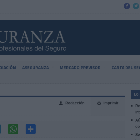


DIACIÓN
ASEGURANZA
MERCADO PREVISOR
CARTA DEL S
LO
Redacción
Imprimir
👤

Re
In
Aú
co
Sw