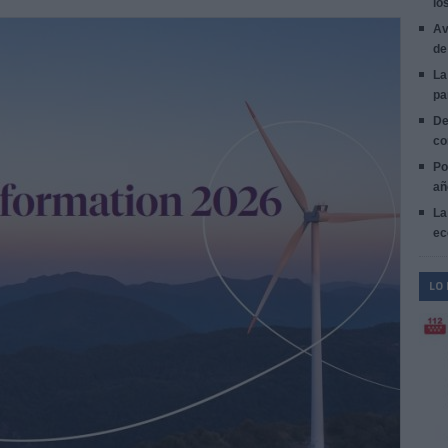
lo
Av
de
La
pa
De
co
Po
añ
La
ec
LO