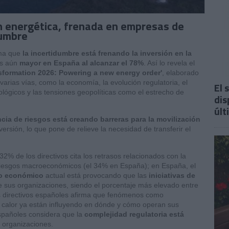
ón energética, frenada en empresas de
dumbre
rma que
la incertidumbre está
frenando la inversión en la
es aún
mayor en España al alcanzar el 78%
. Así lo revela el
nsformation 2026: Powering a new energy order'
, elaborado
arias vías, como la economía, la evolución regulatoria, el
El 
lógicos y las tensiones geopolíticas como el estrecho de
dis
últ
ia de riesgos está creando barreras para la movilización
versión, lo que pone de relieve la necesidad de transferir el
32% de los directivos cita los retrasos relacionados con la
s riesgos macroeconómicos (el 34% en España); en España, el
o económico
actual está provocando que las
iniciativas de
 sus organizaciones, siendo el porcentaje más elevado entre
os directivos españoles afirma que fenómenos como
e calor ya están influyendo en dónde y cómo operan sus
españoles considera que la
complejidad regulatoria está
 organizaciones.