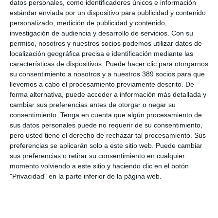
datos personales, como identificadores únicos e información
Actuarios de Catalunya, según se acordó en la asamblea del
estándar enviada por un dispositivo para publicidad y contenido
colegio el 30 de marzo. Tras unas palabras de reconocimiento
personalizado, medición de publicidad y contenido,
por parte de
Miquel Viñals
, presidente del colegio,
Phillip
investigación de audiencia y desarrollo de servicios.
Con su
Shier
, presidente de la AAE le hizo la entrega de la placa.
permiso, nosotros y nuestros socios podemos utilizar datos de
localización geográfica precisa e identificación mediante las
características de dispositivos. Puede hacer clic para otorgarnos
su consentimiento a nosotros y a nuestros 389 socios para que
llevemos a cabo el procesamiento previamente descrito. De
forma alternativa, puede acceder a información más detallada y
LO ÚLTIMO
cambiar sus preferencias antes de otorgar o negar su
consentimiento.
Tenga en cuenta que algún procesamiento de
La verdad sobre la IA en el seguro: qué funciona ya y qué sigue
sus datos personales puede no requerir de su consentimiento,
siendo una promesa
pero usted tiene el derecho de rechazar tal procesamiento. Sus
Munich Re alcanza un beneficio de casi 4.000 millones y
preferencias se aplicarán solo a este sitio web. Puede cambiar
mantiene sus previsiones para 2026
sus preferencias o retirar su consentimiento en cualquier
Allianz gana un 15,5% más en el semestre y confirma sus
momento volviendo a este sitio y haciendo clic en el botón
objetivos para 2026
"Privacidad" en la parte inferior de la página web.
Generali dispara un 51,4% el beneficio operativo del negocio de
No Vida en España en el semestre
AXA XL adquiere S-RM, consultora especializada en inteligencia
corporativa y ciberseguridad