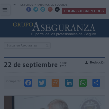
⌂
ESTUDIOS Y RANKINGS DE SEGUROS
☰
☰





LOGIN SUSCRIPTORES
22 de septiembre
Redacción
👤
13:38
2016
Compartir