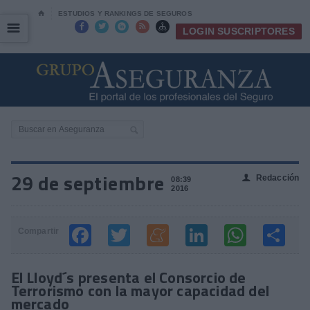
⌂
ESTUDIOS Y RANKINGS DE SEGUROS
☰
☰





LOGIN SUSCRIPTORES
29 de septiembre
Redacción
👤
08:39
2016
Compartir
El Lloyd´s presenta el Consorcio de
Terrorismo con la mayor capacidad del
mercado