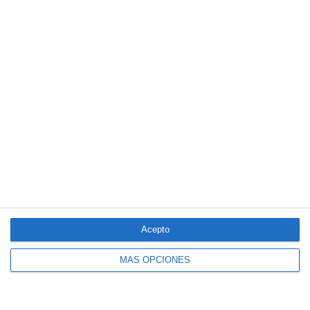
El seguro español activa dispositivos
especiales ante los últimos incendios
forestales
Acepto
MÁS OPCIONES