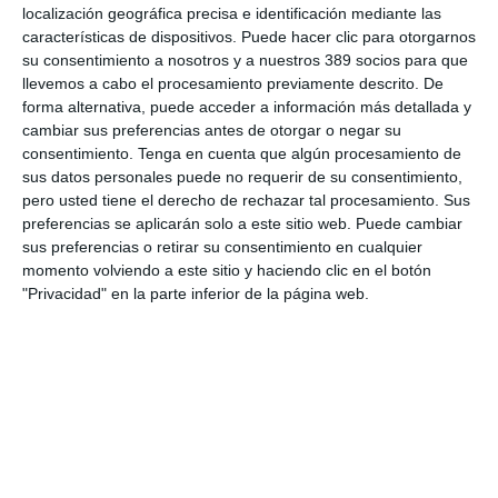
5/2025 del seguro obligatorio
localización geográfica precisa e identificación mediante las
características de dispositivos. Puede hacer clic para otorgarnos
Swiss Re aumenta su beneficio neto un 9% hasta los 2.800
su consentimiento a nosotros y a nuestros 389 socios para que
millones de dólares en el primer semestre
llevemos a cabo el procesamiento previamente descrito. De
Avanza: "El seguro continúa canalizando el ahorro de las
forma alternativa, puede acceder a información más detallada y
familias"
cambiar sus preferencias antes de otorgar o negar su
La movilidad internacional plantea nuevos retos para el seguro
consentimiento.
Tenga en cuenta que algún procesamiento de
de Decesos
sus datos personales puede no requerir de su consentimiento,
Debate profesional: ¿el incendio de Madrid se considera hecho
pero usted tiene el derecho de rechazar tal procesamiento. Sus
de la circulación?
preferencias se aplicarán solo a este sitio web. Puede cambiar
Por aquí pasan los planes de Mapfre para un nuevo año récord
sus preferencias o retirar su consentimiento en cualquier
en beneficio…y la principal amenaza
momento volviendo a este sitio y haciendo clic en el botón
"Privacidad" en la parte inferior de la página web.
La mayoría del seguro español cree que la economía no variará
en el segundo semestre
LO MÁS VISTO