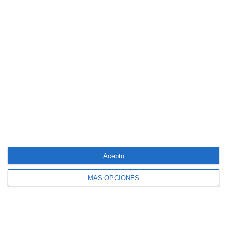
de Decesos
LO MÁS VISTO
Acepto
MÁS OPCIONES
El seguro español activa dispositivos
especiales ante los últimos incendios
forestales