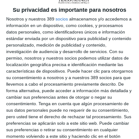
competitividad".
Su privacidad es importante para nosotros
Por su parte,
Ángela de Miguel, presidenta de Cepyme,
ha
Nosotros y nuestros 389
socios
almacenamos y/o accedemos a
señalado: "Este acuerdo se enmarca en la estrategia de
información en un dispositivo, como cookies, y procesamos
Cepyme de apoyar y acompañar a las pymes en su gestión,
datos personales, como identificadores únicos e información
proporcionándoles el apoyo necesario para avanzar en su
proceso de crecimiento y desarrollo". Y ha añadido: "La
estándar enviada por un dispositivo para publicidad y contenido
renovación de este acuerdo refuerza nuestra alianza y el
personalizado, medición de publicidad y contenido,
trabajo conjunto para impulsar al 99% de nuestro tejido
investigación de audiencia y desarrollo de servicios.
Con su
empresarial, que está constituido por pymes".
permiso, nosotros y nuestros socios podemos utilizar datos de
localización geográfica precisa e identificación mediante las
Cepyme y Mapfre, además, están colaborando en diferentes
características de dispositivos. Puede hacer clic para otorgarnos
ámbitos: en 'Cepyme500', el programa que reúne a las 500
su consentimiento a nosotros y a nuestros 389 socios para que
empresas que destacan por su capacidad de crecimiento; y en
llevemos a cabo el procesamiento previamente descrito. De
'Crecepyme', el programa a través del cual Cepyme y las
empresas colaboradoras como Mapfre ofrecen asesoramiento
forma alternativa, puede acceder a información más detallada y
y mentorización a las pymes en materias de gestión de cambio
cambiar sus preferencias antes de otorgar o negar su
y fidelización de talento. Y también Cepyme y Mapfre organizan
consentimiento.
Tenga en cuenta que algún procesamiento de
conjuntamente jornadas territoriales en diferentes puntos de
sus datos personales puede no requerir de su consentimiento,
España donde se abordan temas de interés para los
pero usted tiene el derecho de rechazar tal procesamiento. Sus
empresarios y se les asesora sobre soluciones de
preferencias se aplicarán solo a este sitio web. Puede cambiar
aseguramiento.
sus preferencias o retirar su consentimiento en cualquier
Si quiere recibir diariamente y GRATIS noticias como esta,
momento volviendo a este sitio y haciendo clic en el botón