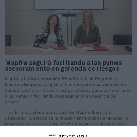
Mapfre seguirá facilitando a las pymes
asesoramiento en gerencia de riesgos
Mapfre
y la
Confederación Española de la Pequeña y
Mediana Empresa
(Cepyme) han
renovado su acuerdo de
colaboración
por lo que la aseguradora seguirá acompañando
a las pymes y facilitando asesoramiento en gerencia de
riesgos.
Tras la firma,
Elena Sanz, CEO de Mapfre Iberia
, ha
destacado "la solidez de la relación entre ambas entidades, la
importancia que tiene para Mapfre apoyar a las pymes como
motor de la economía española y el objetivo compartido con
Cepyme de fortalecer el ecosistema empresarial y fomentar su