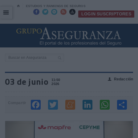
⌂
ESTUDIOS Y RANKINGS DE SEGUROS
☰
☰





LOGIN SUSCRIPTORES
03 de junio
Redacción
👤
11:50
2026
Compartir