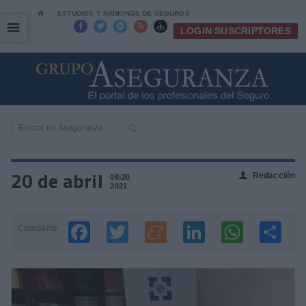
⌂
ESTUDIOS Y RANKINGS DE SEGUROS
☰
☰





LOGIN SUSCRIPTORES
20 de abril
Redacción
👤
08:20
2021
Compartir