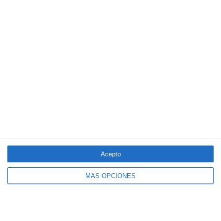
5/2025 del seguro obligatorio
LO MÁS VISTO
Acepto
MÁS OPCIONES
El seguro español activa dispositivos
especiales ante los últimos incendios