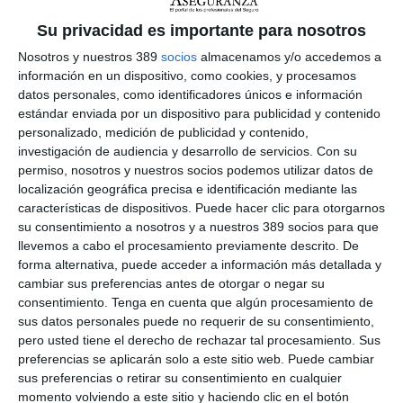
refuerza el compromiso de ambas entidades por la
defensa de
Su privacidad es importante para nosotros
la información y formación
sobre seguros de calidad.
Nosotros y nuestros 389
socios
almacenamos y/o accedemos a
En el transcurso del encuentro, el presidente de Mediadores
información en un dispositivo, como cookies, y procesamos
Asturias agradeció el apoyo de Lagun Aro al renovar el acuerdo
datos personales, como identificadores únicos e información
de colaboración entre las dos entidades y puso en valor la
estándar enviada por un dispositivo para publicidad y contenido
importancia de contar con las compañías más solventes del
sector para, entre todos, seguir creciendo en un mercado cada
personalizado, medición de publicidad y contenido,
día más competitivo. "Esta colaboración permitirá, un año más,
investigación de audiencia y desarrollo de servicios.
Con su
crear nuevas sinergias que generarán beneficios para ambas
permiso, nosotros y nuestros socios podemos utilizar datos de
partes", afirmó Reinerio Sarasúa. Destacó además "la
localización geográfica precisa e identificación mediante las
importancia de este tipo de colaboraciones de cara a la mejora
características de dispositivos. Puede hacer clic para otorgarnos
de la competitividad del sector y la puesta en valor de la
su consentimiento a nosotros y a nuestros 389 socios para que
mediación profesional como
canal prioritario de
llevemos a cabo el procesamiento previamente descrito. De
distribución".
forma alternativa, puede acceder a información más detallada y
Por su parte, Fermín Castilla señaló que para Seguros Lagun
cambiar sus preferencias antes de otorgar o negar su
Aro es fundamental seguir contando con este tipo de alianzas
consentimiento.
Tenga en cuenta que algún procesamiento de
con los colegios, ya que gracias a esto la compañía cuenta con
sus datos personales puede no requerir de su consentimiento,
un mayor conocimiento de las necesidades del sector en el
pero usted tiene el derecho de rechazar tal procesamiento. Sus
área de la mediación. A su vez, resulta importante en esta
preferencias se aplicarán solo a este sitio web. Puede cambiar
época de incertidumbre económica apoyar a los colegios para
sus preferencias o retirar su consentimiento en cualquier
que estos a su vez apoyen a los mediadores con herramientas
momento volviendo a este sitio y haciendo clic en el botón
e información necesaria para el entorno de inseguridad en el