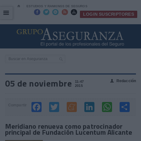
⌂
ESTUDIOS Y RANKINGS DE SEGUROS
☰
☰





LOGIN SUSCRIPTORES
05 de noviembre
Redacción
👤
11:47
2015
Compartir
Meridiano renueva como patrocinador
principal de Fundación Lucentum Alicante