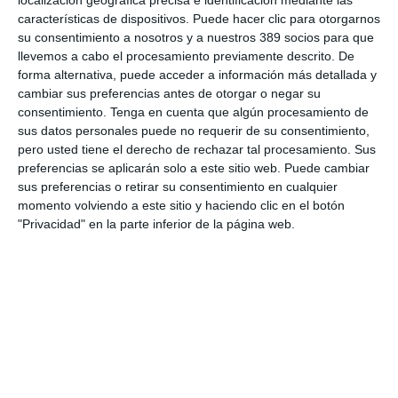
localización geográfica precisa e identificación mediante las
La mayoría del seguro español cree que la economía no variará
características de dispositivos. Puede hacer clic para otorgarnos
en el segundo semestre
su consentimiento a nosotros y a nuestros 389 socios para que
llevemos a cabo el procesamiento previamente descrito. De
Fundación Mapfre lanza 'Talento Sénior' para impulsar ideas para
forma alternativa, puede acceder a información más detallada y
mayores de 50 años
cambiar sus preferencias antes de otorgar o negar su
WTW advierte de los riesgos de las gestoras de activos ante las
consentimiento.
Tenga en cuenta que algún procesamiento de
nuevas expectativas de los clientes
sus datos personales puede no requerir de su consentimiento,
Menos del 5% de la masa forestal de Cataluña está asegurada
pero usted tiene el derecho de rechazar tal procesamiento. Sus
El 78% de las aseguradoras ofrecen planes de beneficios, 13
preferencias se aplicarán solo a este sitio web. Puede cambiar
puntos por encima de la media
sus preferencias o retirar su consentimiento en cualquier
Mediadores Asturias e IPUR formarán sobre los riesgos
momento volviendo a este sitio y haciendo clic en el botón
industriales de difícil aseguramiento
"Privacidad" en la parte inferior de la página web.
LO MÁS VISTO