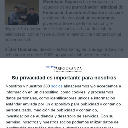
Meridiano Seguros
ha renovado su
acuerdo como
patrocinador principal
de
Fundación
Lucentum
Alicante
y seguirá
colaborando con
casi un centenar
de
jóvenes a través de la formación y el
deporte. La aportación se destinará a la base del club de
baloncesto, con el fin de cultivar el talento y la competición al
máximo nivel.
Víctor Humanes
, director de Marketing de la aseguradora, ha
señalado que desde 2009 apoyan al club pero “en esta
temporada queremos continuar nuestro compromiso con los
más jóvenes, la base; ellos representan los
valores de
humildad
, respeto, trabajo en equipo y
responsabilidad en
los que creemos
”.
Su privacidad es importante para nosotros
Nosotros y nuestros 389
socios
almacenamos y/o accedemos a
información en un dispositivo, como cookies, y procesamos
LO ÚLTIMO
datos personales, como identificadores únicos e información
estándar enviada por un dispositivo para publicidad y contenido
Debate profesional: ¿el incendio de Madrid se considera hecho
personalizado, medición de publicidad y contenido,
de la circulación?
investigación de audiencia y desarrollo de servicios.
Con su
Por aquí pasan los planes de Mapfre para un nuevo año récord
permiso, nosotros y nuestros socios podemos utilizar datos de
en beneficio…y la principal amenaza