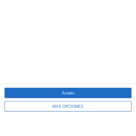
El seguro español activa dispositivos
especiales ante los últimos incendios
forestales
Acepto
MÁS OPCIONES