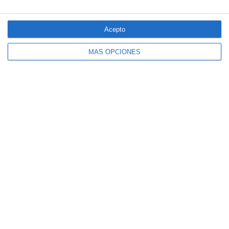
Acepto
MÁS OPCIONES
El seguro español activa dispositivos
especiales ante los últimos incendios
forestales