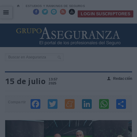
⌂
ESTUDIOS Y RANKINGS DE SEGUROS
☰
☰





LOGIN SUSCRIPTORES
15 de julio
Redacción
👤
13:57
2025
Compartir