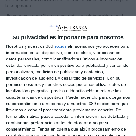
la temporada.
"Empezamos a perfilar este acuerdo de colaboración con el
Elche CF antes de su ascenso porque confiamos en su
proyecto. Hoy toca felicitarles por ese logro y por la respuesta
de una afición ejemplar, que reunió a más de 200.000
Su privacidad es importante para nosotros
personas en las calles de la ciudad. Este patrocinio refuerza
nuestro vínculo con un club que afronta retos ilusionantes,
Nosotros y nuestros 389
socios
almacenamos y/o accedemos a
como el nuevo estadio o consolidarse en la Primera División.
información en un dispositivo, como cookies, y procesamos
Son retos ambiciosos que también sentimos como nuestros. En
datos personales, como identificadores únicos e información
esta ciudad tenemos una presencia muy arraigada: contamos
estándar enviada por un dispositivo para publicidad y contenido
con una extensa red de mediación que nos acompaña desde
personalizado, medición de publicidad y contenido,
hace muchos años y prestamos servicio a decenas de miles de
investigación de audiencia y desarrollo de servicios.
Con su
clientes. Esta alianza con el club es una expresión más de
permiso, nosotros y nuestros socios podemos utilizar datos de
nuestro compromiso con Elche, su gente y su futuro. En MGS
localización geográfica precisa e identificación mediante las
siempre buscamos apoyar a equipos con historia, con
identidad, con una fuerte conexión con su ciudad y su territorio.
características de dispositivos. Puede hacer clic para otorgarnos
Y el Elche CF representa todos esos valores a la perfección",
su consentimiento a nosotros y a nuestros 389 socios para que
ha afirmado
Juan Ignacio Querol, vicepresidente-director
llevemos a cabo el procesamiento previamente descrito. De
general de MGS,
durante la firma oficial del acuerdo.
forma alternativa, puede acceder a información más detallada y
cambiar sus preferencias antes de otorgar o negar su
"Es un gran honor presentar a un patrocinador como MGS
consentimiento.
Tenga en cuenta que algún procesamiento de
Seguros, básicamente, porque es una apuesta seria por parte
sus datos personales puede no requerir de su consentimiento,
de ellos", ha apuntado
Joaquín Buitrago, presidente del