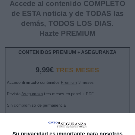
Accede al contenido COMPLETO
de ESTA noticia y de TODAS las
demás, TODOS LOS DIAS.
Hazte PREMIUM
CONTENIDOS PREMIUM + ASEGURANZA
9,99€
TRES MESES
Acceso
ilimitado
contenidos
Premium
3 meses
Revista
Aseguranza
tres meses en papel + PDF
Sin compromiso de permanencia
Después
19,99€ tres meses
Su privacidad es importante para nosotros