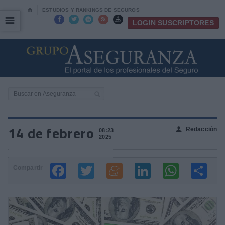
⌂
ESTUDIOS Y RANKINGS DE SEGUROS
☰
☰





LOGIN SUSCRIPTORES
14 de febrero
Redacción
👤
08:23
2025
Compartir