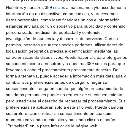
LO QUIERO
Nosotros y nuestros 389
socios
almacenamos y/o accedemos a
información en un dispositivo, como cookies, y procesamos
datos personales, como identificadores únicos e información
CONTENIDOS PREMIUM + ASEGURANZA
estándar enviada por un dispositivo para publicidad y contenido
personalizado, medición de publicidad y contenido,
investigación de audiencia y desarrollo de servicios.
Con su
69€
AL AÑO
permiso, nosotros y nuestros socios podemos utilizar datos de
localización geográfica precisa e identificación mediante las
ilimitado
Premium
Acceso
contenidos
durante 1 año
características de dispositivos. Puede hacer clic para otorgarnos
su consentimiento a nosotros y a nuestros 389 socios para que
Aseguranza
Revista
1 año en papel + PDF
llevemos a cabo el procesamiento previamente descrito. De
forma alternativa, puede acceder a información más detallada y
Sin compromiso de permanencia
cambiar sus preferencias antes de otorgar o negar su
73€/año
Después
consentimiento.
Tenga en cuenta que algún procesamiento de
sus datos personales puede no requerir de su consentimiento,
pero usted tiene el derecho de rechazar tal procesamiento. Sus
preferencias se aplicarán solo a este sitio web. Puede cambiar
LO QUIERO
sus preferencias o retirar su consentimiento en cualquier
momento volviendo a este sitio y haciendo clic en el botón
"Privacidad" en la parte inferior de la página web.
CONTENIDOS PREMIUM + ASEGURANZA